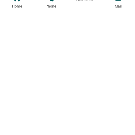
Home
Phone
Mail