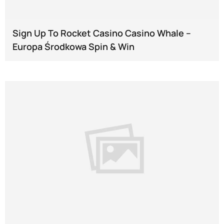
Sign Up To Rocket Casino Casino Whale --
Europa Środkowa Spin & Win