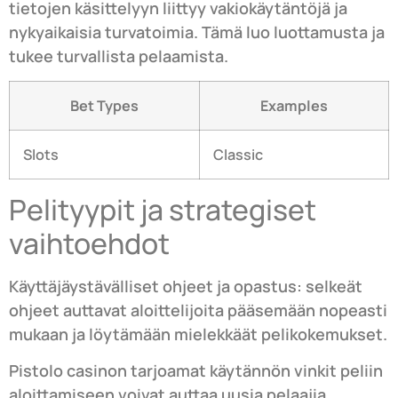
tietojen käsittelyyn liittyy vakiokäytäntöjä ja
nykyaikaisia turvatoimia. Tämä luo luottamusta ja
tukee turvallista pelaamista.
Bet Types
Examples
Slots
Classic
Pelityypit ja strategiset
vaihtoehdot
Käyttäjäystävälliset ohjeet ja opastus: selkeät
ohjeet auttavat aloittelijoita pääsemään nopeasti
mukaan ja löytämään mielekkäät pelikokemukset.
Pistolo casinon tarjoamat käytännön vinkit peliin
aloittamiseen voivat auttaa uusia pelaajia