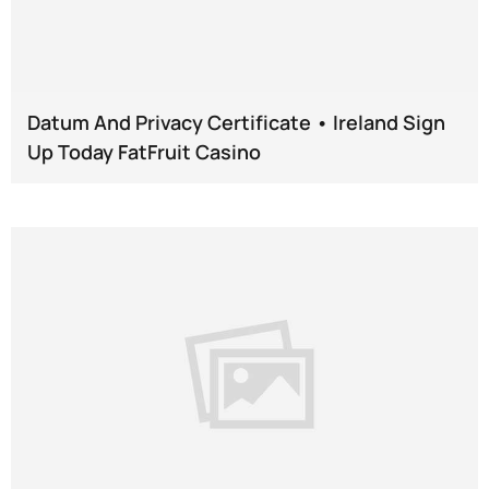
Datum And Privacy Certificate • Ireland Sign
Up Today FatFruit Casino