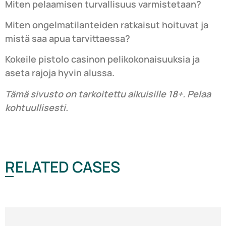
Miten pelaamisen turvallisuus varmistetaan?
Miten ongelmatilanteiden ratkaisut hoituvat ja
mistä saa apua tarvittaessa?
Kokeile pistolo casinon pelikokonaisuuksia ja
aseta rajoja hyvin alussa.
Tämä sivusto on tarkoitettu aikuisille 18+. Pelaa
kohtuullisesti.
RELATED CASES