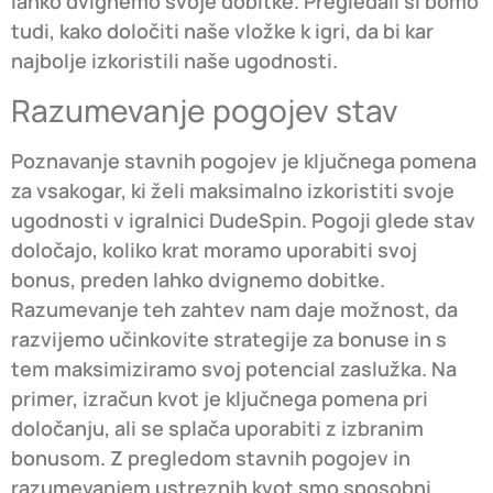
lahko dvignemo svoje dobitke. Pregledali si bomo
tudi, kako določiti naše vložke k igri, da bi kar
najbolje izkoristili naše ugodnosti.
Razumevanje pogojev stav
Poznavanje stavnih pogojev je ključnega pomena
za vsakogar, ki želi maksimalno izkoristiti svoje
ugodnosti v igralnici DudeSpin. Pogoji glede stav
določajo, koliko krat moramo uporabiti svoj
bonus, preden lahko dvignemo dobitke.
Razumevanje teh zahtev nam daje možnost, da
razvijemo učinkovite strategije za bonuse in s
tem maksimiziramo svoj potencial zaslužka. Na
primer, izračun kvot je ključnega pomena pri
določanju, ali se splača uporabiti z izbranim
bonusom. Z pregledom stavnih pogojev in
razumevanjem ustreznih kvot smo sposobni