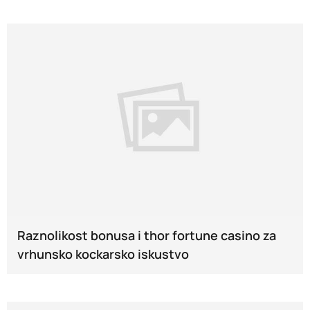
Raznolikost bonusa i thor fortune casino za
vrhunsko kockarsko iskustvo