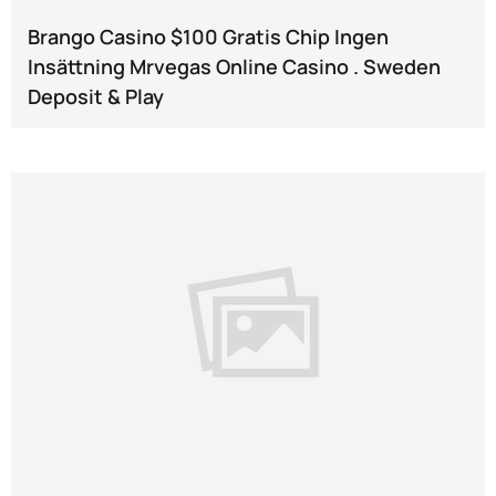
Brango Casino $100 Gratis Chip Ingen
Insättning Mrvegas Online Casino . Sweden
Deposit & Play