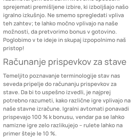
sprejemati premišljene izbire, ki izboljšajo našo
igralno izkušnjo. Ne smemo spregledati vpliva
teh zahtev; te lahko močno vplivajo na naše
možnosti, da pretvorimo bonus v gotovino.
Poglobimo v te ideje in skupaj izpopolnimo naš
pristop!
Računanje prispevkov za stave
Temeljito poznavanje terminologije stav nas
seveda pripelje do računanju prispevkov za
stave. Da bi to uspešno izvedli, je najprej
potrebno razumeti, kako različne igre vplivajo na
naše stavne izračune. Igralni avtomati ponavadi
prispevajo 100 % k bonusu, vendar pa se lahko
namizne igre zelo razlikujejo – rulete lahko na
primer šteje le 10 %.