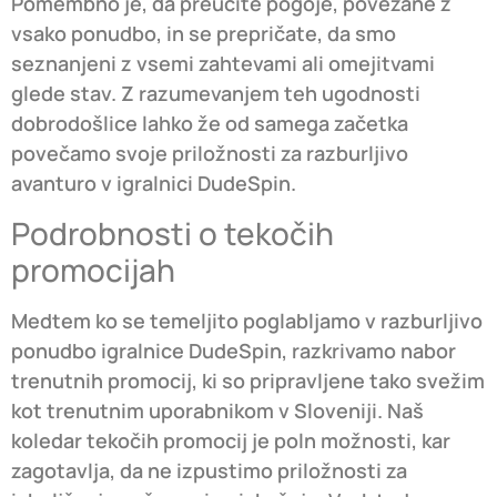
Pomembno je, da preučite pogoje, povezane z
vsako ponudbo, in se prepričate, da smo
seznanjeni z vsemi zahtevami ali omejitvami
glede stav. Z razumevanjem teh ugodnosti
dobrodošlice lahko že od samega začetka
povečamo svoje priložnosti za razburljivo
avanturo v igralnici DudeSpin.
Podrobnosti o tekočih
promocijah
Medtem ko se temeljito poglabljamo v razburljivo
ponudbo igralnice DudeSpin, razkrivamo nabor
trenutnih promocij, ki so pripravljene tako svežim
kot trenutnim uporabnikom v Sloveniji. Naš
koledar tekočih promocij je poln možnosti, kar
zagotavlja, da ne izpustimo priložnosti za