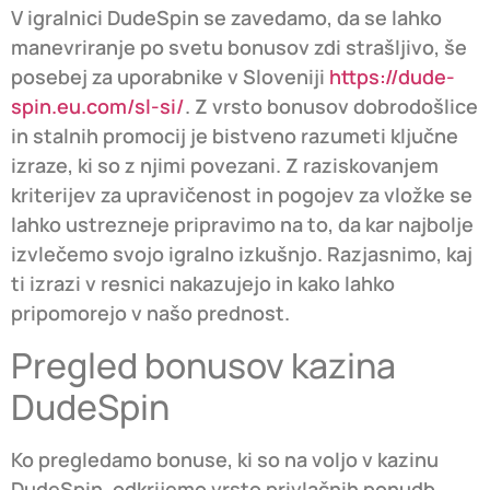
V igralnici DudeSpin se zavedamo, da se lahko
manevriranje po svetu bonusov zdi strašljivo, še
posebej za uporabnike v Sloveniji
https://dude-
spin.eu.com/sl-si/
. Z vrsto bonusov dobrodošlice
in stalnih promocij je bistveno razumeti ključne
izraze, ki so z njimi povezani. Z raziskovanjem
kriterijev za upravičenost in pogojev za vložke se
lahko ustrezneje pripravimo na to, da kar najbolje
izvlečemo svojo igralno izkušnjo. Razjasnimo, kaj
ti izrazi v resnici nakazujejo in kako lahko
pripomorejo v našo prednost.
Pregled bonusov kazina
DudeSpin
Ko pregledamo bonuse, ki so na voljo v kazinu
DudeSpin, odkrijemo vrsto privlačnih ponudb,