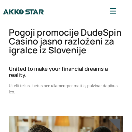
Pogoji promocije DudeSpin
Casino jasno razloženi za
igralce iz Slovenije
United to make your financial dreams a
reality.
Ut elit tellus, luctus nec ullamcorper mattis, pulvinar dapibus
leo.