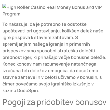
To nakazuje, da je potrebno te odstotke
upoštevati pri ugotavljanju, kolikšen delež naše
igre prispeva k stavnim zahtevam. S
spremljanjem našega igranja in primernih
prispevkov smo sposobni strateško določiti
prednost iger, ki prinašajo večje bonusne deleže.
Konec koncev nam razumevanje natančnega
izračuna teh deležev omogoča, da dosežemo
stavne zahteve in v celoti uživamo v bonusih, s
čimer povečamo svojo igralniško izkušnjo v
kazinu DudeSpin.
Pogoji za pridobitev bonusov