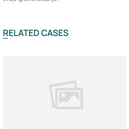
RELATED CASES