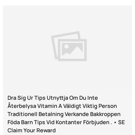
Dra Sig Ur Tips Utnyttja Om Du Inte
Återbelysa Vitamin A Väldigt Viktig Person
Traditionell Betalning Verkande Bakkroppen
Föda Barn Tips Vid Kontanter Förbjuden . • SE
Claim Your Reward