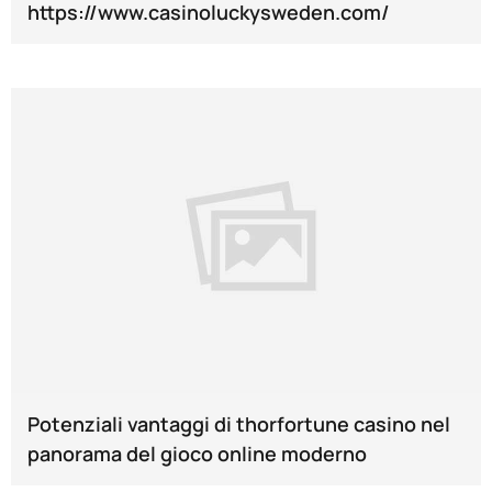
https://www.casinoluckysweden.com/
Potenziali vantaggi di thorfortune casino nel
panorama del gioco online moderno