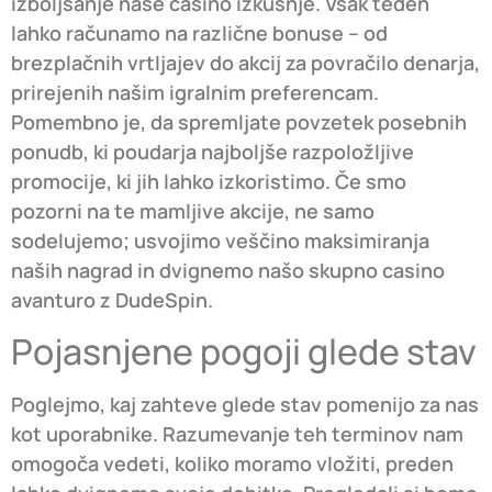
izboljšanje naše casino izkušnje. Vsak teden
lahko računamo na različne bonuse – od
brezplačnih vrtljajev do akcij za povračilo denarja,
prirejenih našim igralnim preferencam.
Pomembno je, da spremljate povzetek posebnih
ponudb, ki poudarja najboljše razpoložljive
promocije, ki jih lahko izkoristimo. Če smo
pozorni na te mamljive akcije, ne samo
sodelujemo; usvojimo veščino maksimiranja
naših nagrad in dvignemo našo skupno casino
avanturo z DudeSpin.
Pojasnjene pogoji glede stav
Poglejmo, kaj zahteve glede stav pomenijo za nas
kot uporabnike. Razumevanje teh terminov nam
omogoča vedeti, koliko moramo vložiti, preden