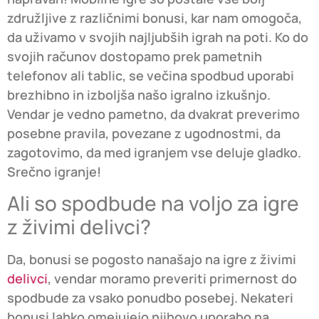
združljive z različnimi bonusi, kar nam omogoča,
da uživamo v svojih najljubših igrah na poti. Ko do
svojih računov dostopamo prek pametnih
telefonov ali tablic, se večina spodbud uporabi
brezhibno in izboljša našo igralno izkušnjo.
Vendar je vedno pametno, da dvakrat preverimo
posebne pravila, povezane z ugodnostmi, da
zagotovimo, da med igranjem vse deluje gladko.
Srečno igranje!
Ali so spodbude na voljo za igre
z živimi delivci?
Da, bonusi se pogosto nanašajo na igre z živimi
delivci
, vendar moramo preveriti primernost do
spodbude za vsako ponudbo posebej. Nekateri
bonusi lahko omejujejo njihovo uporabo na