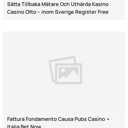
Sätta Tillbaka Mätare Och Uthärda Kasino
Casino Otto – inom Sverige Register Free
Fattura Fondamento Causa Pubs Casino •
Italia Bet Now