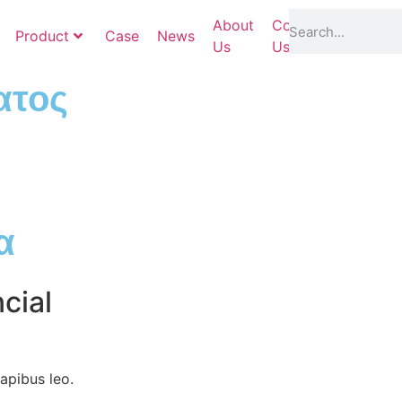
About
Contact
Product
Case
News
Services
Us
Us
ατος
α
cial
dapibus leo.