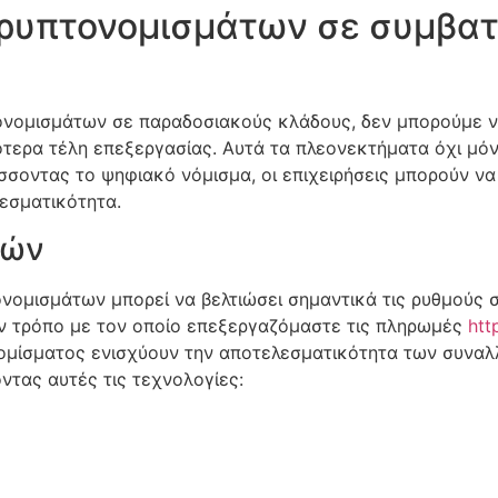
κρυπτονομισμάτων σε συμβατ
ονομισμάτων σε παραδοσιακούς κλάδους, δεν μπορούμε ν
τερα τέλη επεξεργασίας. Αυτά τα πλεονεκτήματα όχι μόνο
σσοντας το ψηφιακό νόμισμα, οι επιχειρήσεις μπορούν να
εσματικότητα.
γών
ονομισμάτων μπορεί να βελτιώσει σημαντικά τις ρυθμούς 
ν τρόπο με τον οποίο επεξεργαζόμαστε τις πληρωμές
htt
ομίσματος ενισχύουν την αποτελεσματικότητα των συναλ
ντας αυτές τις τεχνολογίες: