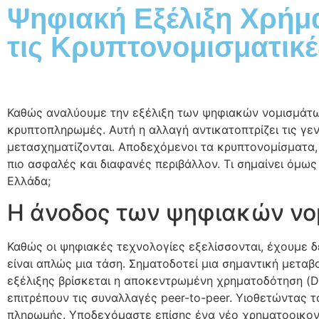
Ψηφιακή Εξέλιξη Χρήμ
τις Κρυπτονομισματικ
Καθώς αναλύουμε την εξέλιξη των ψηφιακών νομισμάτων,
κρυπτοπληρωμές. Αυτή η αλλαγή αντικατοπτρίζει τις γε
μετασχηματίζονται. Αποδεχόμενοι τα κρυπτονομίσματα,
πιο ασφαλές και διαφανές περιβάλλον. Τι σημαίνει όμω
Ελλάδα;
Η άνοδος των ψηφιακών ν
Καθώς οι ψηφιακές τεχνολογίες εξελίσσονται, έχουμε 
είναι απλώς μια τάση. Σηματοδοτεί μια σημαντική μεταβ
εξέλιξης βρίσκεται η αποκεντρωμένη χρηματοδότηση (De
επιτρέπουν τις συναλλαγές peer-to-peer. Υιοθετώντας 
πληρωμής. Υποδεχόμαστε επίσης ένα νέο χρηματοοικονο