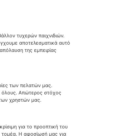
βάλλον τυχερών παιχνιδιών.
έγχουμε αποτελεσματικά αυτό
απόλαυση της εμπειρίας
ρίες των πελατών μας.
ια όλους. Απώτερος στόχος
 των χρηστών μας.
κρίσιμη για το προοπτική του
 τομέα. Η αφοσίωσή μας για