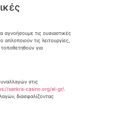
ικές
α αγνοήσουμε τις ουσιαστικές
 απλοποιούν τις λειτουργίες,
 τοποθετηθούν για
συναλλαγών στις
ps://sankra-casino.org/el-gr/
.
λαγών, διασφαλίζοντας