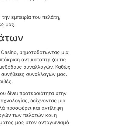
την εμπειρία του πελάτη,
ες μας.
μάτων
 Casino, σηματοδοτώντας μια
όκριση αντικατοπτρίζει τις
 μεθόδους συναλλαγών. Καθώς
ς συνήθειες συναλλαγών μας.
ριβές.
ου δίνει προτεραιότητα στην
εχνολογίας, δείχνοντας μια
λλά προσφέρει και αντίληψη
ογών των πελατών και η
τήματος μας στον ανταγωνισμό