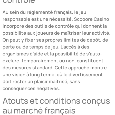
Au sein du réglementé français, le jeu
responsable est une nécessité. Scooore Casino
incorpore des outils de contrôle qui donnent la
possibilité aux joueurs de maîtriser leur activité.
On peut y fixer ses propres limites de dépôt, de
perte ou de temps de jeu. L’accès à des
organismes d’aide et la possibilité de s’auto-
exclure, temporairement ou non, constituent
des mesures standard. Cette approche montre
une vision à long terme, où le divertissement
doit rester un plaisir maîtrisé, sans
conséquences négatives.
Atouts et conditions conçus
au marché français