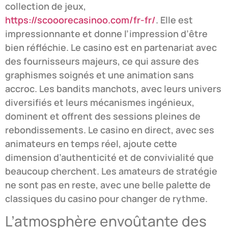
collection de jeux,
https://scooorecasinoo.com/fr-fr/
. Elle est
impressionnante et donne l’impression d’être
bien réfléchie. Le casino est en partenariat avec
des fournisseurs majeurs, ce qui assure des
graphismes soignés et une animation sans
accroc. Les bandits manchots, avec leurs univers
diversifiés et leurs mécanismes ingénieux,
dominent et offrent des sessions pleines de
rebondissements. Le casino en direct, avec ses
animateurs en temps réel, ajoute cette
dimension d’authenticité et de convivialité que
beaucoup cherchent. Les amateurs de stratégie
ne sont pas en reste, avec une belle palette de
classiques du casino pour changer de rythme.
L’atmosphère envoûtante des