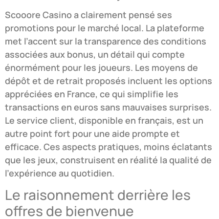
Scooore Casino a clairement pensé ses
promotions pour le marché local. La plateforme
met l’accent sur la transparence des conditions
associées aux bonus, un détail qui compte
énormément pour les joueurs. Les moyens de
dépôt et de retrait proposés incluent les options
appréciées en France, ce qui simplifie les
transactions en euros sans mauvaises surprises.
Le service client, disponible en français, est un
autre point fort pour une aide prompte et
efficace. Ces aspects pratiques, moins éclatants
que les jeux, construisent en réalité la qualité de
l’expérience au quotidien.
Le raisonnement derrière les
offres de bienvenue