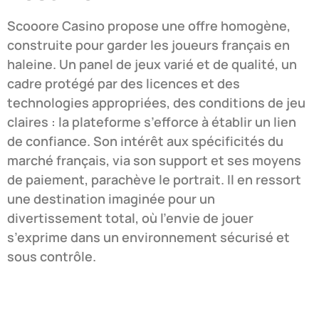
Scooore Casino propose une offre homogène,
construite pour garder les joueurs français en
haleine. Un panel de jeux varié et de qualité, un
cadre protégé par des licences et des
technologies appropriées, des conditions de jeu
claires : la plateforme s’efforce à établir un lien
de confiance. Son intérêt aux spécificités du
marché français, via son support et ses moyens
de paiement, parachève le portrait. Il en ressort
une destination imaginée pour un
divertissement total, où l’envie de jouer
s’exprime dans un environnement sécurisé et
sous contrôle.