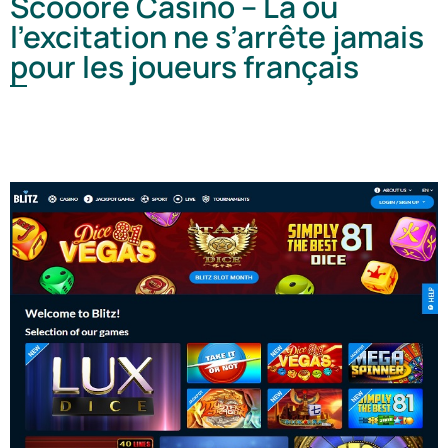
Scooore Casino – Là où
l’excitation ne s’arrête jamais
pour les joueurs français