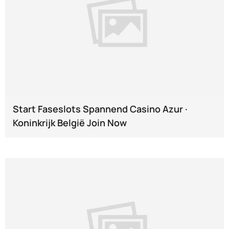
Start Faseslots Spannend Casino Azur ·
Koninkrijk België Join Now