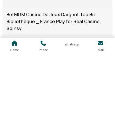
BetMGM Casino De Jeux Dargent Top Biz
Bibliothèque _ France Play for Real Casino
Spinsy
Whatsapp
Home
Phone
Mail