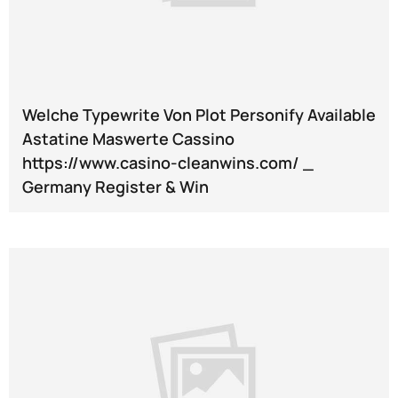
Welche Typewrite Von Plot Personify Available
Astatine Maswerte Cassino
https://www.casino-cleanwins.com/ _
Germany Register & Win