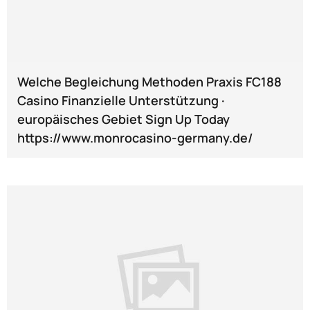
Welche Begleichung Methoden Praxis FC188
Casino Finanzielle Unterstützung ·
europäisches Gebiet Sign Up Today
https://www.monrocasino-germany.de/