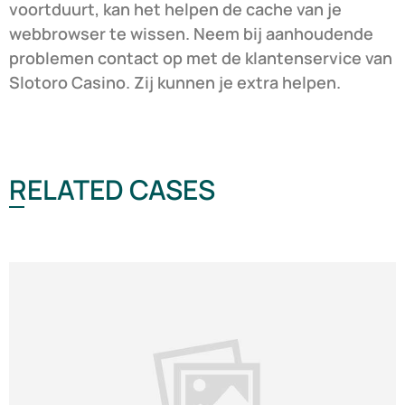
voortduurt, kan het helpen de cache van je
webbrowser te wissen. Neem bij aanhoudende
problemen contact op met de klantenservice van
Slotoro Casino. Zij kunnen je extra helpen.
RELATED CASES