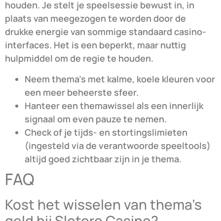
houden. Je stelt je speelsessie bewust in, in
plaats van meegezogen te worden door de
drukke energie van sommige standaard casino-
interfaces. Het is een beperkt, maar nuttig
hulpmiddel om de regie te houden.
Neem thema’s met kalme, koele kleuren voor
een meer beheerste sfeer.
Hanteer een themawissel als een innerlijk
signaal om even pauze te nemen.
Check of je tijds- en stortingslimieten
(ingesteld via de verantwoorde speeltools)
altijd goed zichtbaar zijn in je thema.
FAQ
Kost het wisselen van thema’s
geld bij Slotoro Casino?