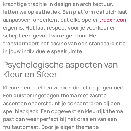
krachtige traditie in design en architectuur,
letten we op esthetiek. Een platform dat zich laat
aanpassen, onderkent dat elke speler
tracxn.com
eigen is. Het laat respect voor je voorkeur en
schept een gevoel van eigendom. Het
transformeert het casino van een standaard site
in jouw individuele speelruimte.
Psychologische aspecten van
Kleur en Sfeer
Kleuren en beelden werken direct op je gemoed.
Een duister ingetogen thema met zachte
accenten ondersteunt je concentreren bij een
spel blackjack. Een opgewekt en kleurrijk thema
past dan weer perfect bij het draaien van een
fruitautomaat. Door je eigen thema te