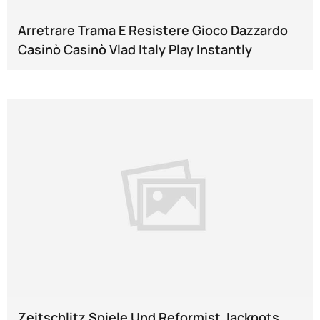
Arretrare Trama E Resistere Gioco Dazzardo
Casinò Casinò Vlad Italy Play Instantly
Zeitschlitz Spiele Und Reformist Jackpots