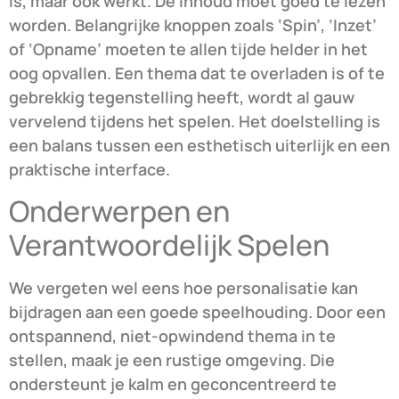
is, maar ook werkt. De inhoud moet goed te lezen
worden. Belangrijke knoppen zoals ‘Spin’, ‘Inzet’
of ‘Opname’ moeten te allen tijde helder in het
oog opvallen. Een thema dat te overladen is of te
gebrekkig tegenstelling heeft, wordt al gauw
vervelend tijdens het spelen. Het doelstelling is
een balans tussen een esthetisch uiterlijk en een
praktische interface.
Onderwerpen en
Verantwoordelijk Spelen
We vergeten wel eens hoe personalisatie kan
bijdragen aan een goede speelhouding. Door een
ontspannend, niet-opwindend thema in te
stellen, maak je een rustige omgeving. Die
ondersteunt je kalm en geconcentreerd te