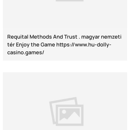
Requital Methods And Trust . magyar nemzeti
tér Enjoy the Game https://www.hu-dolly-
casino.games/