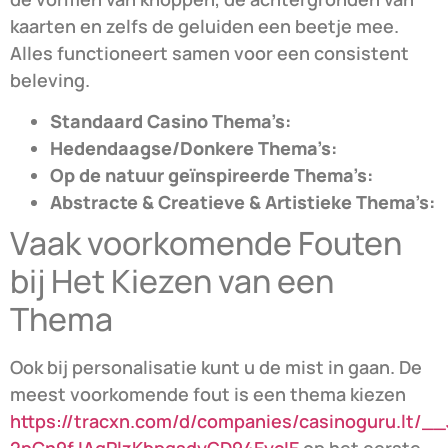
kaarten en zelfs de geluiden een beetje mee.
Alles functioneert samen voor een consistent
beleving.
Standaard Casino Thema’s:
Hedendaagse/Donkere Thema’s:
Op de natuur geïnspireerde Thema’s:
Abstracte & Creatieve & Artistieke Thema’s:
Vaak voorkomende Fouten
bij Het Kiezen van een
Thema
Ook bij personalisatie kunt u de mist in gaan. De
meest voorkomende fout is een thema kiezen
https://tracxn.com/d/companies/casinoguru.lt/
2pCn9fJAqPlzKbpgsdyGD94EycIE
op het eerste