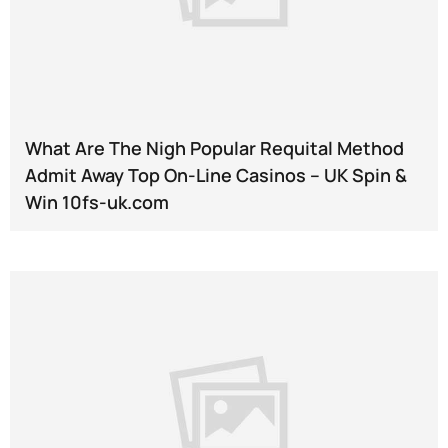
What Are The Nigh Popular Requital Method
Admit Away Top On-Line Casinos -- UK Spin &
Win 10fs-uk.com