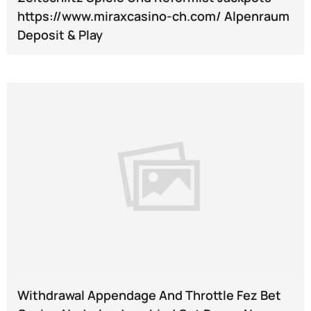
https://www.miraxcasino-ch.com/ Alpenraum
Deposit & Play
Withdrawal Appendage And Throttle Fez Bet