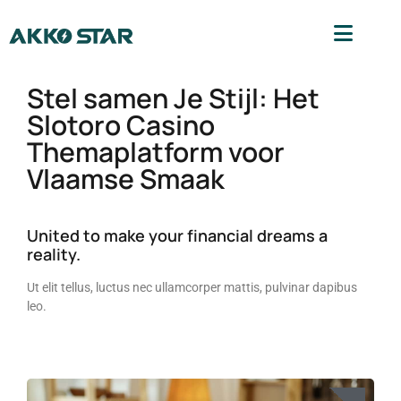
Stel samen Je Stijl: Het
Slotoro Casino
Themaplatform voor
Vlaamse Smaak
United to make your financial dreams a
reality.
Ut elit tellus, luctus nec ullamcorper mattis, pulvinar dapibus
leo.