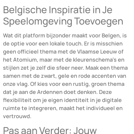
Belgische Inspiratie in Je
Speelomgeving Toevoegen
Wat dit platform bijzonder maakt voor Belgen, is
de optie voor een lokale touch. Er is misschien
geen officieel thema met de Vlaamse Leeuw of
het Atomium, maar met de kleurenschema’s en
stijlen zet je zelf die sfeer neer. Maak een thema
samen met de zwart, gele en rode accenten van
onze vlag. Of kies voor een rustig, groen thema
dat je aan de Ardennen doet denken. Deze
flexibiliteit om je eigen identiteit in je digitale
ruimte te integreren, maakt het individueel en
vertrouwd.
Pas aan Verder: Jouw