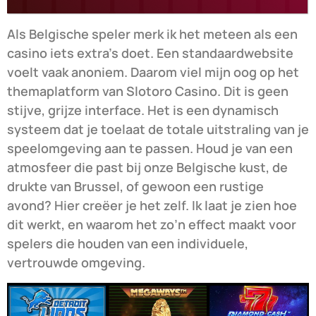
Als Belgische speler merk ik het meteen als een
casino iets extra’s doet. Een standaardwebsite
voelt vaak anoniem. Daarom viel mijn oog op het
themaplatform van Slotoro Casino. Dit is geen
stijve, grijze interface. Het is een dynamisch
systeem dat je toelaat de totale uitstraling van je
speelomgeving aan te passen. Houd je van een
atmosfeer die past bij onze Belgische kust, de
drukte van Brussel, of gewoon een rustige
avond? Hier creëer je het zelf. Ik laat je zien hoe
dit werkt, en waarom het zo’n effect maakt voor
spelers die houden van een individuele,
vertrouwde omgeving.