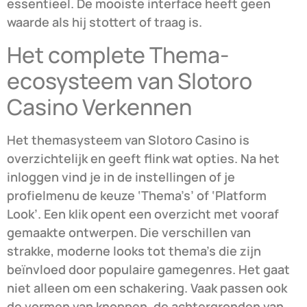
essentieel. De mooiste interface heeft geen
waarde als hij stottert of traag is.
Het complete Thema-
ecosysteem van Slotoro
Casino Verkennen
Het themasysteem van Slotoro Casino is
overzichtelijk en geeft flink wat opties. Na het
inloggen vind je in de instellingen of je
profielmenu de keuze ‘Thema’s’ of ‘Platform
Look’. Een klik opent een overzicht met vooraf
gemaakte ontwerpen. Die verschillen van
strakke, moderne looks tot thema’s die zijn
beïnvloed door populaire gamegenres. Het gaat
niet alleen om een schakering. Vaak passen ook
de vormen van knoppen, de achtergronden van