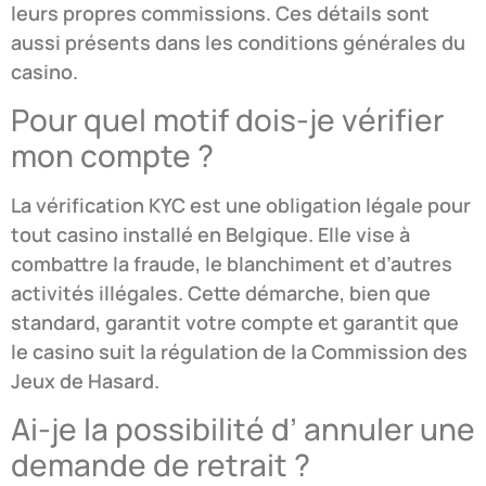
leurs propres commissions. Ces détails sont
aussi présents dans les conditions générales du
casino.
Pour quel motif dois-je vérifier
mon compte ?
La vérification KYC est une obligation légale pour
tout casino installé en Belgique. Elle vise à
combattre la fraude, le blanchiment et d’autres
activités illégales. Cette démarche, bien que
standard, garantit votre compte et garantit que
le casino suit la régulation de la Commission des
Jeux de Hasard.
Ai-je la possibilité d’ annuler une
demande de retrait ?