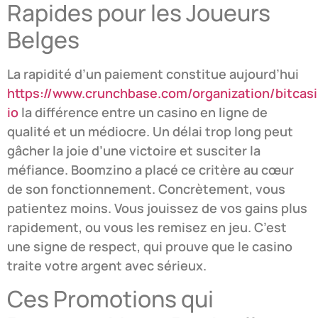
Rapides pour les Joueurs
Belges
La rapidité d’un paiement constitue aujourd’hui
https://www.crunchbase.com/organization/bitcas
io
la différence entre un casino en ligne de
qualité et un médiocre. Un délai trop long peut
gâcher la joie d’une victoire et susciter la
méfiance. Boomzino a placé ce critère au cœur
de son fonctionnement. Concrètement, vous
patientez moins. Vous jouissez de vos gains plus
rapidement, ou vous les remisez en jeu. C’est
une signe de respect, qui prouve que le casino
traite votre argent avec sérieux.
Ces Promotions qui