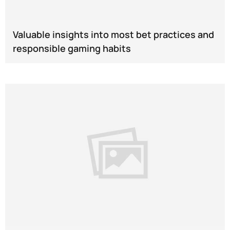
Valuable insights into most bet practices and
responsible gaming habits