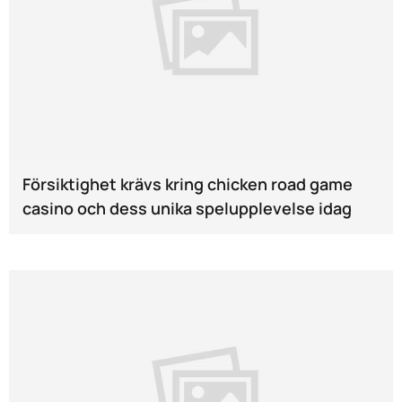
Försiktighet krävs kring chicken road game
casino och dess unika spelupplevelse idag