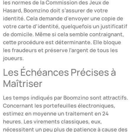
les normes de la Commission des Jeux de
Hasard, Boomzino doit s’assurer de votre
identité. Cela demande d’envoyer une copie de
votre carte d’identité, quelquefois un justificatif
de domicile. Même si cela semble contraignant,
cette procédure est déterminante. Elle bloque
les fraudeurs et préserve l’argent de tous les
joueurs.
Les Échéances Précises à
Maîtriser
Les temps indiqués par Boomzino sont attractifs.
Concernant les portefeuilles électroniques,
estimez en moyenne un traitement en 24
heures. Les virements classiques, eux,
nécessitent un peu plus de patience à cause des