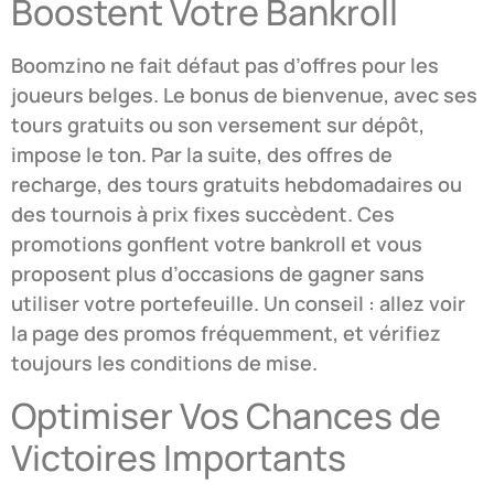
Boostent Votre Bankroll
Boomzino ne fait défaut pas d’offres pour les
joueurs belges. Le bonus de bienvenue, avec ses
tours gratuits ou son versement sur dépôt,
impose le ton. Par la suite, des offres de
recharge, des tours gratuits hebdomadaires ou
des tournois à prix fixes succèdent. Ces
promotions gonflent votre bankroll et vous
proposent plus d’occasions de gagner sans
utiliser votre portefeuille. Un conseil : allez voir
la page des promos fréquemment, et vérifiez
toujours les conditions de mise.
Optimiser Vos Chances de
Victoires Importants