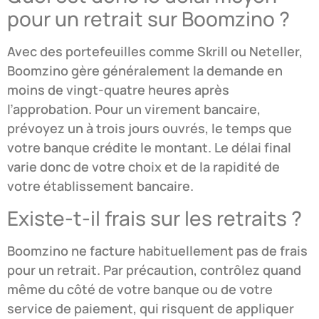
pour un retrait sur Boomzino ?
Avec des portefeuilles comme Skrill ou Neteller,
Boomzino gère généralement la demande en
moins de vingt-quatre heures après
l’approbation. Pour un virement bancaire,
prévoyez un à trois jours ouvrés, le temps que
votre banque crédite le montant. Le délai final
varie donc de votre choix et de la rapidité de
votre établissement bancaire.
Existe-t-il frais sur les retraits ?
Boomzino ne facture habituellement pas de frais
pour un retrait. Par précaution, contrôlez quand
même du côté de votre banque ou de votre
service de paiement, qui risquent de appliquer