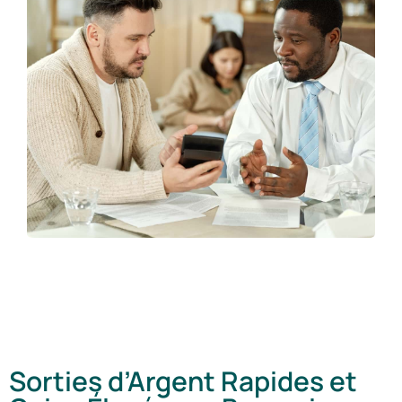
Sorties d’Argent Rapides et