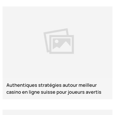
Authentiques stratégies autour meilleur
casino en ligne suisse pour joueurs avertis