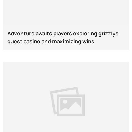
Adventure awaits players exploring grizzlys
quest casino and maximizing wins