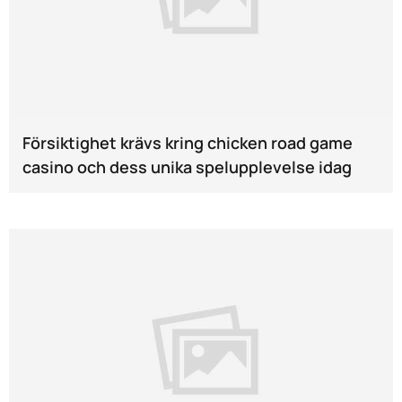
Försiktighet krävs kring chicken road game
casino och dess unika spelupplevelse idag