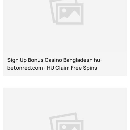
Sign Up Bonus Casino Bangladesh hu-
betonred.com · HU Claim Free Spins