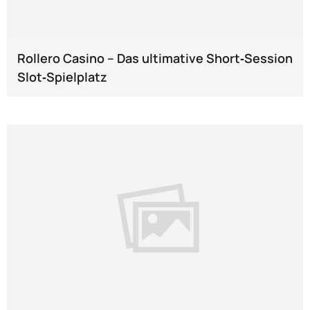
Rollero Casino – Das ultimative Short‑Session
Slot‑Spielplatz