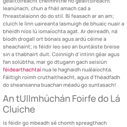
gealltóireacht chéimnithe nó gealltóireacht
leanúnach, chun a fháil amach cad a
fhreastalaíonn do do stíl. Bí feasach ar an am;
cluich le linn uaireanta lasmuigh de bhuaic nuair a
bheidh níos lú iomaíochta agat. Ar deireadh, ná
bíodh drogall ort bónais agus ardú céime a
sheachaint; is féidir leo seo an buntáiste breise
sin a thabhairt duit. Coinnigh d’intinn géar agus
fan solúbtha, mar go dtugann gach seisiún
féidearthachtaí
nua le haghaidh nuálaíochta.
Fáiltigh roimh cruthaitheacht, agus d’fhéadfadh
do sheansanna buachan méadú go suntasach!
An tUllmhúchán Foirfe do Lá
Cluiche
Is féidir go mbeadh sé chomh spreagthach