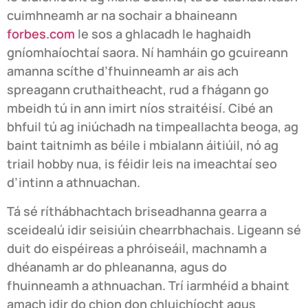
cuimhneamh ar na sochair a bhaineann
forbes.com
le sos a ghlacadh le haghaidh
gníomhaíochtaí saora. Ní hamháin go gcuireann
amanna scíthe d’fhuinneamh ar ais ach
spreagann cruthaitheacht, rud a fhágann go
mbeidh tú in ann imirt níos straitéisí. Cibé an
bhfuil tú ag iniúchadh na timpeallachta beoga, ag
baint taitnimh as béile i mbialann áitiúil, nó ag
triail hobby nua, is féidir leis na imeachtaí seo
d’intinn a athnuachan.
Tá sé ríthábhachtach briseadhanna gearra a
sceidealú idir seisiúin chearrbhachais. Ligeann sé
duit do eispéireas a phróiseáil, machnamh a
dhéanamh ar do phleananna, agus do
fhuinneamh a athnuachan. Trí iarmhéid a bhaint
amach idir do chion don chluichíocht agus