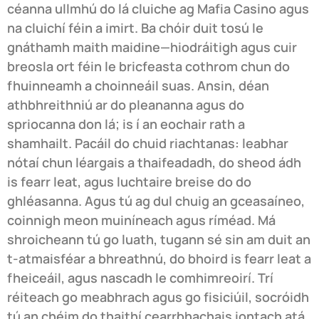
céanna ullmhú do lá cluiche ag Mafia Casino agus
na cluichí féin a imirt. Ba chóir duit tosú le
gnáthamh maith maidine—hiodráitigh agus cuir
breosla ort féin le bricfeasta cothrom chun do
fhuinneamh a choinneáil suas. Ansin, déan
athbhreithniú ar do pleananna agus do
spriocanna don lá; is í an eochair rath a
shamhailt. Pacáil do chuid riachtanas: leabhar
nótaí chun léargais a thaifeadadh, do sheod ádh
is fearr leat, agus luchtaire breise do do
ghléasanna. Agus tú ag dul chuig an gceasaíneo,
coinnigh meon muiníneach agus ríméad. Má
shroicheann tú go luath, tugann sé sin am duit an
t-atmaisféar a bhreathnú, do bhoird is fearr leat a
fheiceáil, agus nascadh le comhimreoirí. Trí
réiteach go meabhrach agus go fisiciúil, socróidh
tú an chéim do thaithí cearrbhachais iontach atá