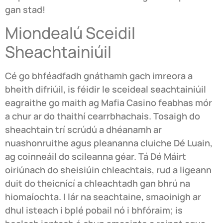
gan stad!
Miondealú Sceidil
Sheachtainiúil
Cé go bhféadfadh gnáthamh gach imreora a
bheith difriúil, is féidir le sceideal seachtainiúil
eagraithe go maith ag Mafia Casino feabhas mór
a chur ar do thaithí cearrbhachais. Tosaigh do
sheachtain trí scrúdú a dhéanamh ar
nuashonruithe agus pleananna cluiche Dé Luain,
ag coinneáil do scileanna géar. Tá Dé Máirt
oiriúnach do sheisiúin chleachtais, rud a ligeann
duit do theicnící a chleachtadh gan bhrú na
hiomaíochta. I lár na seachtaine, smaoinigh ar
dhul isteach i bplé pobail nó i bhfóraim; is