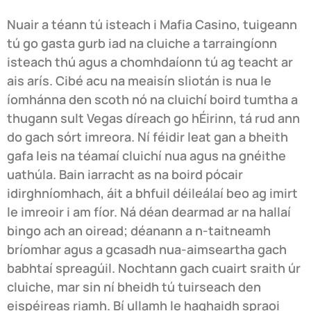
Nuair a téann tú isteach i Mafia Casino, tuigeann
tú go gasta gurb iad na cluiche a tarraingíonn
isteach thú agus a chomhdaíonn tú ag teacht ar
ais arís. Cibé acu na meaisín sliotán is nua le
íomhánna den scoth nó na cluichí boird tumtha a
thugann sult Vegas díreach go hÉirinn, tá rud ann
do gach sórt imreora. Ní féidir leat gan a bheith
gafa leis na téamaí cluichí nua agus na gnéithe
uathúla. Bain iarracht as na boird pócair
idirghníomhach, áit a bhfuil déileálaí beo ag imirt
le imreoir i am fíor. Ná déan dearmad ar na hallaí
bingo ach an oiread; déanann a n-taitneamh
bríomhar agus a gcasadh nua-aimseartha gach
babhtaí spreagúil. Nochtann gach cuairt sraith úr
cluiche, mar sin ní bheidh tú tuirseach den
eispéireas riamh. Bí ullamh le haghaidh spraoi