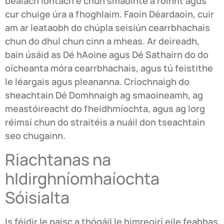
bealach iontach é chun smaointe a roinnt agus
cur chuige úra a fhoghlaim. Faoin Déardaoin, cuir
am ar leataobh do chúpla seisiún cearrbhachais
chun do dhul chun cinn a mheas. Ar deireadh,
bain úsáid as Dé hAoine agus Dé Sathairn do do
oícheanta móra cearrbhachais, agus tú feistithe
le léargais agus pleananna. Críochnaigh do
sheachtain Dé Domhnaigh ag smaoineamh, ag
meastóireacht do fheidhmíochta, agus ag lorg
réimsí chun do straitéis a nuáil don tseachtain
seo chugainn.
Riachtanas na
hIdirghníomhaíochta
Sóisialta
Is féidir le naisc a thógáil le himreoirí eile feabhas