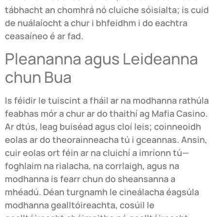
tábhacht an chomhrá nó cluiche sóisialta; is cuid
de nuálaíocht a chur i bhfeidhm i do eachtra
ceasaíneo é ar fad.
Pleananna agus Leideanna
chun Bua
Is féidir le tuiscint a fháil ar na modhanna rathúla
feabhas mór a chur ar do thaithí ag Mafia Casino.
Ar dtús, leag buiséad agus cloí leis; coinneoidh
eolas ar do theorainneacha tú i gceannas. Ansin,
cuir eolas ort féin ar na cluichí a imríonn tú—
foghlaim na rialacha, na corrlaigh, agus na
modhanna is fearr chun do sheansanna a
mhéadú. Déan turgnamh le cineálacha éagsúla
modhanna gealltóireachta, cosúil le