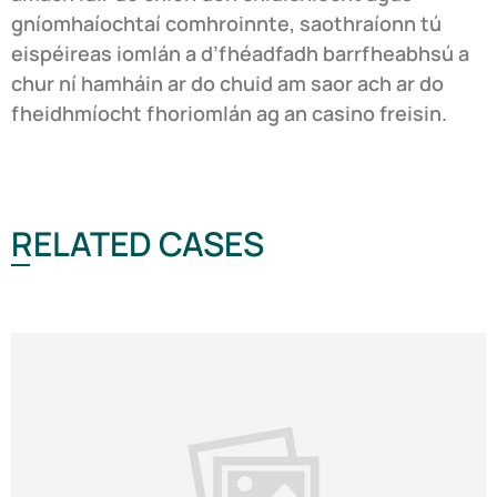
gníomhaíochtaí comhroinnte, saothraíonn tú
eispéireas iomlán a d’fhéadfadh barrfheabhsú a
chur ní hamháin ar do chuid am saor ach ar do
fheidhmíocht fhoriomlán ag an casino freisin.
RELATED CASES