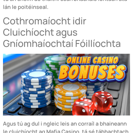
lán le poitéinseal.
Cothromaíocht idir
Cluichíocht agus
Gníomhaíochtaí Fóillíochta
Agus tú ag dul i ngleic leis an corraíl a bhaineann
le cluichíocht ag Mafia Casino, tá sé tábhachtach