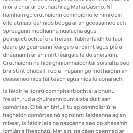
mór a chur ar do thaithí ag Mafia Casino. Ní
hamháin go cruthaíonn comhoibriú le himreoirí
eile atmaisféar níos beoga ar an gceasaíneo ach
spreagann modhanna nuálacha agus
peirspictíochtaí úra freisin. Tabharfaidh tú faoi
deara go gcuireann léargais a roinnt agus plé a
dhéanamh ar an imirt léargais le do sheisiúin.
Cruthaíonn na hidirghníomhaíochtaí sóisialta seo
braistint phobail, rud a fhágann go mothaíonn an
ceasaíneo níos fáilteach agus níos lú aonarach.
Is féidir le líonrú comhpháirtíochtaí a bhunú
freisin, rud a chuireann buntáiste duit san
comórtas. Cibé an bhfuil tú ag comhoibriú le
haghaidh comórtas nó ag roinnt leideanna ag an
mbeár, is féidir leis na nascanna seo do shásamh
iomlán a fheabhsú. Mar sin, ná déan dearmad ar