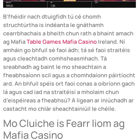
B’fhéidir nach dtuigfidh tú cé chomh
struchtúrtha is indéanta le gnáthamh
cearrbhachais a bheith chun rath a bhaint amach
ag Mafia
Table Games Mafia Casino
Ireland. Ní
amháin go bhfuil sé faoi ádh; tá sé faoi straitéis
agus cleachtadh comhsheasmhach. Tá
sreabhadh ag baint le mo sheachtain a
fheabhsaíonn scil agus a chomhdaíonn páirtíocht
ard. An bhfuil spéis ort faoi conas a oibríonn gach
lá agus cad iad na straitéisí a mholaim chun
d’eispéireas a fheabhsú? A ligean ar iniúchadh ar
castacht mo chlár sheachtainiúil le chéile.
Mo Cluiche is Fearr liom ag
Mafia Casino