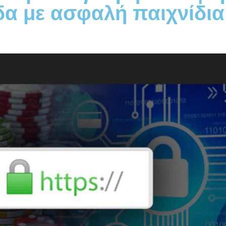
δα με ασφαλή παιχνίδια