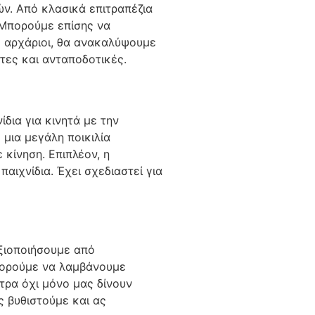
ών. Από κλασικά επιτραπέζια
 Μπορούμε επίσης να
τε αρχάριοι, θα ανακαλύψουμε
στες και ανταποδοτικές.
δια για κινητά με την
μια μεγάλη ποικιλία
κίνηση. Επιπλέον, η
αιχνίδια. Έχει σχεδιαστεί για
ξιοποιήσουμε από
πορούμε να λαμβάνουμε
ητρα όχι μόνο μας δίνουν
ς βυθιστούμε και ας