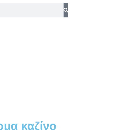
ρμα καζίνο