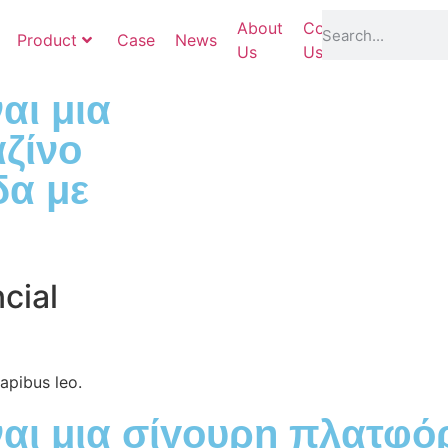
About
Contact
Product
Case
News
Services
Us
Us
αι μια
ζίνο
δα με
cial
dapibus leo.
ναι μια σίγουρη πλατφό