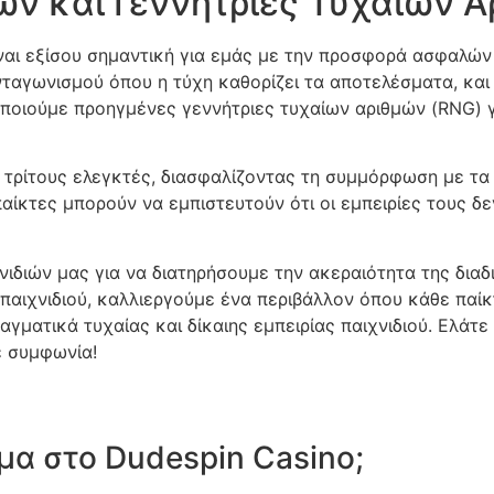
ών και Γεννήτριες Τυχαίων 
ίναι εξίσου σημαντική για εμάς με την προσφορά ασφαλώ
νταγωνισμού όπου η τύχη καθορίζει τα αποτελέσματα, κα
μοποιούμε προηγμένες γεννήτριες τυχαίων αριθμών (RNG) 
 τρίτους ελεγκτές, διασφαλίζοντας τη συμμόρφωση με τα
 παίκτες μπορούν να εμπιστευτούν ότι οι εμπειρίες τους δ
διών μας για να διατηρήσουμε την ακεραιότητα της διαδι
 παιχνιδιού, καλλιεργούμε ένα περιβάλλον όπου κάθε παί
αγματικά τυχαίας και δίκαιης εμπειρίας παιχνιδιού. Ελάτε
ε συμφωνία!
σιμα στο Dudespin Casino;