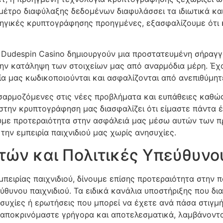
 μέτρο διαφύλαξης δεδομένων διαφυλάσσει τα ιδιωτικά κα
τηγικές κρυπτογράφησης προηγμένες, εξασφαλίζουμε ότι 
 Dudespin Casino δημιουργούν μια προστατευμένη σήραγ
την κατάληψη των στοιχείων μας από αναρμόδια μέρη. Έχ
εία μας κωδικοποιούνται και ασφαλίζονται από ανεπιθύμητ
οσαρμοζόμενες στις νέες προβλήματα και ευπάθειες καθώ
στην κρυπτογράφηση μας διασφαλίζει ότι είμαστε πάντα 
νουμε προτεραιότητα στην ασφάλειά μας μέσω αυτών των
ην εμπειρία παιχνιδιού μας χωρίς ανησυχίες.
τών και Πολιτικές Υπεύθυνου
πειρίας παιχνιδιού, δίνουμε επίσης προτεραιότητα στην 
θυνου παιχνιδιού. Τα ειδικά κανάλια υποστήριξης που δι
συχίες ή ερωτήσεις που μπορεί να έχετε ανά πάσα στιγμ
νταποκρινόμαστε γρήγορα και αποτελεσματικά, λαμβάνοντ