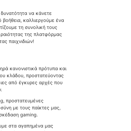
η δυνατότητα να κάνετε
 βοήθεια, καλλιεργούμε ένα
τίζουμε τη συνολική τους
ακεραιότητας της πλατφόρμας
τας παιχνιδιών!
ηρά κανονιστικά πρότυπα και
του κλάδου, προστατεύοντας
ειες από έγκυρες αρχές που
.
ng, προστατευμένες
σύνη με τους παίκτες μας,
ασκέδαση gaming.
ουμε στα αγαπημένα μας