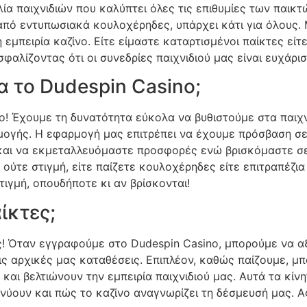
ία παιχνιδιών που καλύπτει όλες τις επιθυμίες των παικτ
 από εντυπωσιακά κουλοχέρηδες, υπάρχει κάτι για όλους.
κή εμπειρία καζίνο. Είτε είμαστε καταρτισμένοι παίκτες εί
φαλίζοντας ότι οι συνεδρίες παιχνιδιού μας είναι ευχάρι
α το Dudespin Casino;
no! Έχουμε τη δυνατότητα εύκολα να βυθιστούμε στα παιχνί
ρμογής. Η εφαρμογή μας επιτρέπει να έχουμε πρόσβαση σε 
 και να εκμεταλλευόμαστε προσφορές ενώ βρισκόμαστε σε 
ύτε στιγμή, είτε παίζετε κουλοχέρηδες είτε επιτραπέζια π
ιγμή, οπουδήποτε κι αν βρίσκονται!
ίκτες;
ς! Όταν εγγραφούμε στο Dudespin Casino, μπορούμε να α
ς αρχικές μας καταθέσεις. Επιπλέον, καθώς παίζουμε, μ
και βελτιώνουν την εμπειρία παιχνιδιού μας. Αυτά τα κίν
νύουν και πώς το καζίνο αναγνωρίζει τη δέσμευσή μας. Α