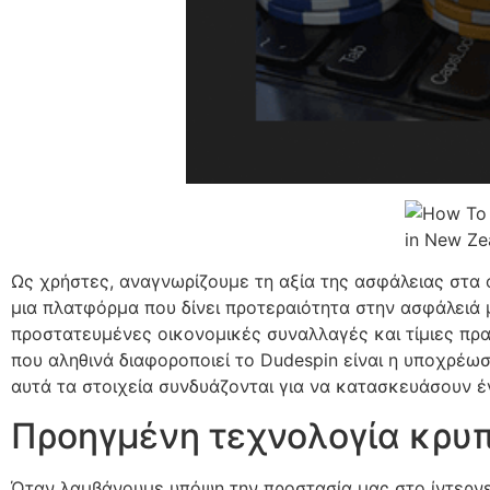
Ως χρήστες, αναγνωρίζουμε τη αξία της ασφάλειας στα o
μια πλατφόρμα που δίνει προτεραιότητα στην ασφάλειά
προστατευμένες οικονομικές συναλλαγές και τίμιες πρακ
που αληθινά διαφοροποιεί το Dudespin είναι η υποχρέω
αυτά τα στοιχεία συνδυάζονται για να κατασκευάσουν έν
Προηγμένη τεχνολογία κρυ
Όταν λαμβάνουμε υπόψη την προστασία μας στο ίντερνε