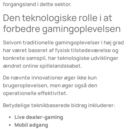
forgangsland i dette sektor.
Den teknologiske rolle i at
forbedre gamingoplevelsen
Selvom traditionelle gamingoplevelser i høj grad
har været baseret af fysisk tilstedeværelse og
konkrete samspil, har teknologiske udviklinger
ændret online spillelandskabet.
De nævnte innovationer øger ikke kun
brugeroplevelsen, men øger også den
operationelle effektivitet.
Betydelige teknikbaserede bidrag inkluderer:
Live dealer-gaming
Mobil adgang