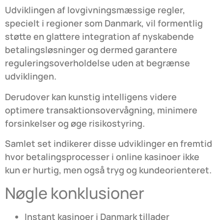
Udviklingen af lovgivningsmæssige regler,
specielt i regioner som Danmark, vil formentlig
støtte en glattere integration af nyskabende
betalingsløsninger og dermed garantere
reguleringsoverholdelse uden at begrænse
udviklingen.
Derudover kan kunstig intelligens videre
optimere transaktionsovervågning, minimere
forsinkelser og øge risikostyring.
Samlet set indikerer disse udviklinger en fremtid
hvor betalingsprocesser i online kasinoer ikke
kun er hurtig, men også tryg og kundeorienteret.
Nøgle konklusioner
Instant kasinoer i Danmark tillader