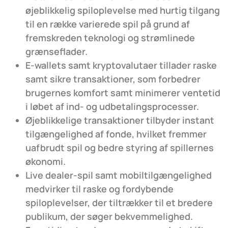
øjeblikkelig spiloplevelse med hurtig tilgang
til en række varierede spil på grund af
fremskreden teknologi og strømlinede
grænseflader.
E-wallets samt kryptovalutaer tillader raske
samt sikre transaktioner, som forbedrer
brugernes komfort samt minimerer ventetid
i løbet af ind- og udbetalingsprocesser.
Øjeblikkelige transaktioner tilbyder instant
tilgængelighed af fonde, hvilket fremmer
uafbrudt spil og bedre styring af spillernes
økonomi.
Live dealer-spil samt mobiltilgængelighed
medvirker til raske og fordybende
spiloplevelser, der tiltrækker til et bredere
publikum, der søger bekvemmelighed.