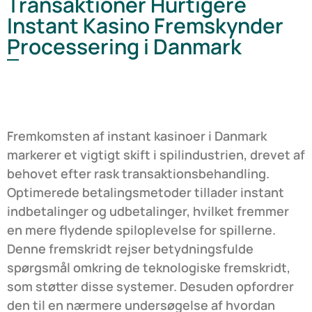
Transaktioner Hurtigere
Instant Kasino Fremskynder
Processering i Danmark
Fremkomsten af instant kasinoer i Danmark
markerer et vigtigt skift i spilindustrien, drevet af
behovet efter rask transaktionsbehandling.
Optimerede betalingsmetoder tillader instant
indbetalinger og udbetalinger, hvilket fremmer
en mere flydende spiloplevelse for spillerne.
Denne fremskridt rejser betydningsfulde
spørgsmål omkring de teknologiske fremskridt,
som støtter disse systemer. Desuden opfordrer
den til en nærmere undersøgelse af hvordan