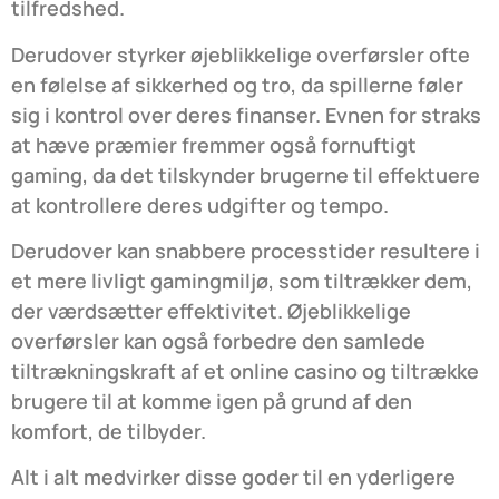
tilfredshed.
Derudover styrker øjeblikkelige overførsler ofte
en følelse af sikkerhed og tro, da spillerne føler
sig i kontrol over deres finanser. Evnen for straks
at hæve præmier fremmer også fornuftigt
gaming, da det tilskynder brugerne til effektuere
at kontrollere deres udgifter og tempo.
Derudover kan snabbere processtider resultere i
et mere livligt gamingmiljø, som tiltrækker dem,
der værdsætter effektivitet. Øjeblikkelige
overførsler kan også forbedre den samlede
tiltrækningskraft af et online casino og tiltrække
brugere til at komme igen på grund af den
komfort, de tilbyder.
Alt i alt medvirker disse goder til en yderligere