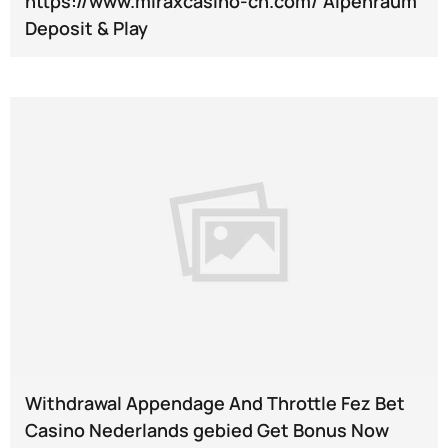
https://www.miraxcasino-ch.com/ Alpenraum
Deposit & Play
Withdrawal Appendage And Throttle Fez Bet
Casino Nederlands gebied Get Bonus Now