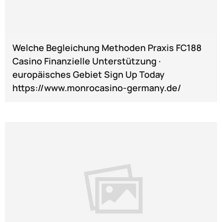
Welche Begleichung Methoden Praxis FC188
Casino Finanzielle Unterstützung ·
europäisches Gebiet Sign Up Today
https://www.monrocasino-germany.de/