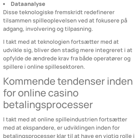
Dataanalyse
Disse teknologiske fremskridt redefinerer
tilsammen spilleoplevelsen ved at fokusere på
adgang, involvering og tilpasning.
I takt med at teknologien fortsætter med at
udvikle sig, bliver den stadig mere integreret i at
opfylde de ændrede krav fra både operatører og
spillere i online spillesektoren.
Kommende tendenser inden
for online casino
betalingsprocesser
I takt med at online spilleindustrien fortsætter
med at ekspandere, er udviklingen inden for
betalingsprocesser klar til at have en vigtig rolle i