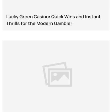
Lucky Green Casino: Quick Wins and Instant
Thrills for the Modern Gambler