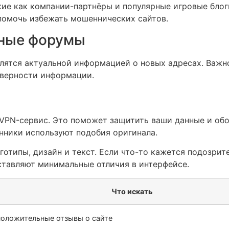
ие как компании-партнёры и популярные игровые блог
помочь избежать мошеннических сайтов.
нные форумы
лятся актуальной информацией о новых адресах. Важн
оверности информации.
VPN-сервис. Это поможет защитить ваши данные и обо
нники используют подобия оригинала.
готипы, дизайн и текст. Если что-то кажется подозри
ставляют минимальные отличия в интерфейсе.
Что искать
положительные отзывы о сайте