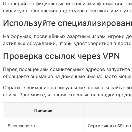
Проверяйте официальные источники информации, так
публикуют обновления о доступных ссылках и могут 
Используйте специализирова
На форумах, посвящённых азартным играм, игроки де
активных обсуждений, чтобы удостовериться в дост
Проверка ссылок через VPN
Перед посещением сомнительных адресов запустите 
обращайте внимание на доменные имена: часто моше
Обратите внимание на визуальные элементы сайта: ло
поиск. Запомните, что качественные площадки предо
Признак
Безопасность
Сертификаты SSL и 