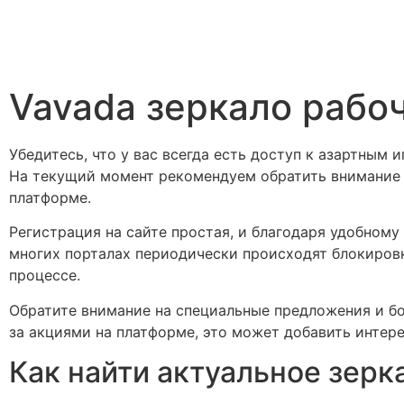
Vavada зеркало рабо
Убедитесь, что у вас всегда есть доступ к азартным
На текущий момент рекомендуем обратить внимание
платформе.
Регистрация на сайте простая, и благодаря удобному
многих порталах периодически происходят блокировк
процессе.
Обратите внимание на специальные предложения и бо
за акциями на платформе, это может добавить интере
Как найти актуальное зерк