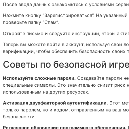
После ввода данных ознакомьтесь с условиями сервис
Нажмите кнопку “Зарегистрироваться”. На указанный
проверьте папку “Спам”.
Откройте письмо и следуйте инструкции, чтобы актив
Теперь вы можете войти в аккаунт, используя свои л
верификации, чтобы обеспечить безопасность своих 
Советы по безопасной игре
Используйте сложные пароли.
Создавайте пароли не
специальные символы. Это значительно снизит риск 
использованным на других ресурсах.
Активация двухфакторной аутентификации.
Этот мет
только паролем, но и кодом, отправленным на ваш м
безопасности.
Регулярное обновление программного обеспечения.