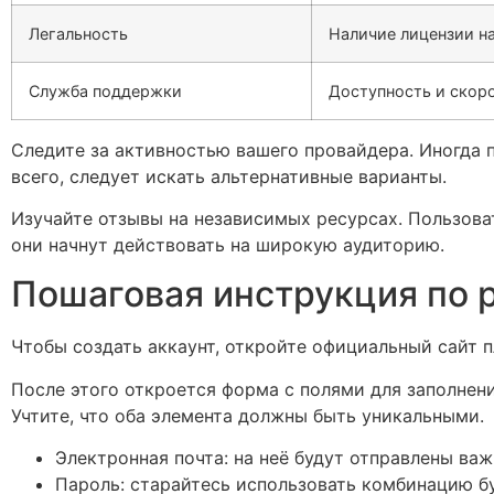
Легальность
Наличие лицензии н
Служба поддержки
Доступность и скор
Следите за активностью вашего провайдера. Иногда 
всего, следует искать альтернативные варианты.
Изучайте отзывы на независимых ресурсах. Пользова
они начнут действовать на широкую аудиторию.
Пошаговая инструкция по 
Чтобы создать аккаунт, откройте официальный сайт п
После этого откроется форма с полями для заполнен
Учтите, что оба элемента должны быть уникальными.
Электронная почта: на неё будут отправлены ва
Пароль: старайтесь использовать комбинацию б