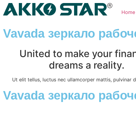
Home
Vavada зеркало рабоч
United to make your finan
dreams a reality.
Ut elit tellus, luctus nec ullamcorper mattis, pulvinar 
Vavada зеркало рабоч