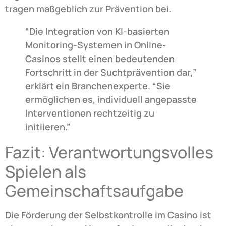
tragen maßgeblich zur Prävention bei.
“Die Integration von KI-basierten
Monitoring-Systemen in Online-
Casinos stellt einen bedeutenden
Fortschritt in der Suchtprävention dar,”
erklärt ein Branchenexperte. “Sie
ermöglichen es, individuell angepasste
Interventionen rechtzeitig zu
initiieren.”
Fazit: Verantwortungsvolles
Spielen als
Gemeinschaftsaufgabe
Die Förderung der Selbstkontrolle im Casino ist