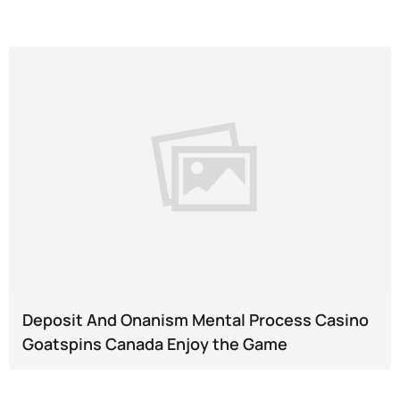
Deposit And Onanism Mental Process Casino
Goatspins Canada Enjoy the Game