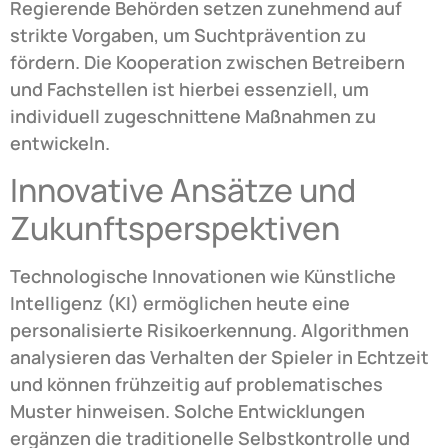
Regierende Behörden setzen zunehmend auf
strikte Vorgaben, um Suchtprävention zu
fördern. Die Kooperation zwischen Betreibern
und Fachstellen ist hierbei essenziell, um
individuell zugeschnittene Maßnahmen zu
entwickeln.
Innovative Ansätze und
Zukunftsperspektiven
Technologische Innovationen wie Künstliche
Intelligenz (KI) ermöglichen heute eine
personalisierte Risikoerkennung. Algorithmen
analysieren das Verhalten der Spieler in Echtzeit
und können frühzeitig auf problematisches
Muster hinweisen. Solche Entwicklungen
ergänzen die traditionelle Selbstkontrolle und