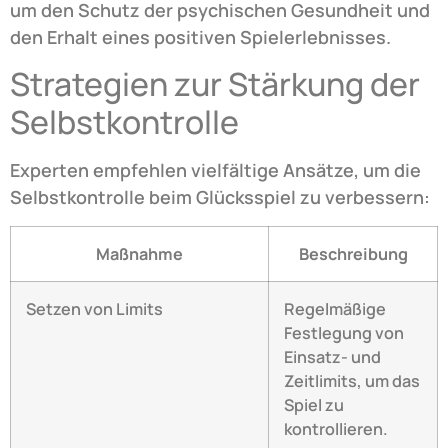
um den Schutz der psychischen Gesundheit und
den Erhalt eines positiven Spielerlebnisses.
Strategien zur Stärkung der
Selbstkontrolle
Experten empfehlen vielfältige Ansätze, um die
Selbstkontrolle beim Glücksspiel zu verbessern:
Maßnahme
Beschreibung
Setzen von Limits
Regelmäßige
Festlegung von
Einsatz- und
Zeitlimits, um das
Spiel zu
kontrollieren.