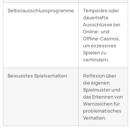
Selbstausschlussprogramme
Temporäre oder
dauerhafte
Ausschlüsse bei
Online- und
Offline-Casinos,
um exzessives
Spielen zu
verhindern.
Bewusstes Spielverhalten
Reflexion über
die eigenen
Spielmuster und
das Erkennen von
Warnzeichen für
problematisches
Verhalten.