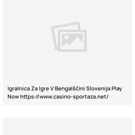
Igralnica Za Igre V Bengalščini Slovenija Play
Now https://www.casino-sportaza.net/