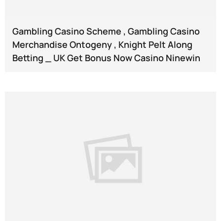
Gambling Casino Scheme , Gambling Casino
Merchandise Ontogeny , Knight Pelt Along
Betting _ UK Get Bonus Now Casino Ninewin