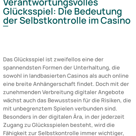
Verantwortungsvolles
Glücksspiel: Die Bedeutung
der Selbstkontrolle im Casino
Das Glücksspiel ist zweifellos eine der
spannendsten Formen der Unterhaltung, die
sowohl in landbasierten Casinos als auch online
eine breite Anhängerschaft findet. Doch mit der
zunehmenden Verbreitung digitaler Angebote
wächst auch das Bewusstsein für die Risiken, die
mit unbegrenztem Spielen verbunden sind.
Besonders in der digitalen Ära, in der jederzeit
Zugang zu Glücksspielen besteht, wird die
Fähigkeit zur Selbstkontrolle immer wichtiger,