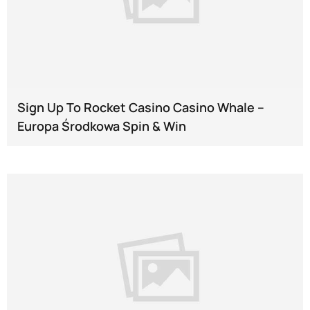
Sign Up To Rocket Casino Casino Whale --
Europa Środkowa Spin & Win