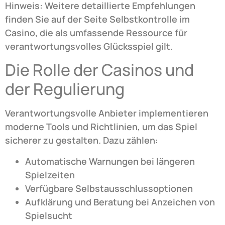
Hinweis: Weitere detaillierte Empfehlungen
finden Sie auf der Seite Selbstkontrolle im
Casino, die als umfassende Ressource für
verantwortungsvolles Glücksspiel gilt.
Die Rolle der Casinos und
der Regulierung
Verantwortungsvolle Anbieter implementieren
moderne Tools und Richtlinien, um das Spiel
sicherer zu gestalten. Dazu zählen:
Automatische Warnungen bei längeren
Spielzeiten
Verfügbare Selbstausschlussoptionen
Aufklärung und Beratung bei Anzeichen von
Spielsucht