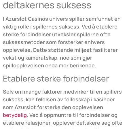
deltakernes suksess
I Azurslot Casinos univers spiller samfunnet en
viktig rolle i spillernes suksess. Ved å etablere
sterke forbindelser utveksler spillerne ofte
suksessmetoder som forsterker enhvers
opplevelse. Dette støttende miljøet fasiliterer
vekst og kameratskap, noe som gjør
spillopplevelsen enda mer berikende.
Etablere sterke forbindelser
Selv om mange faktorer medvirker til en spillers
suksess, kan følelsen av fellesskap i kasinoer
som Azurslot forsterke den opplevelsen
betydelig
. Ved å oppmuntre til forbindelser og
etablere relasjoner, opplever deltakere seg ofte