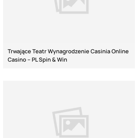
Trwające Teatr Wynagrodzenie Сasinia Online
Casino – PL Spin & Win