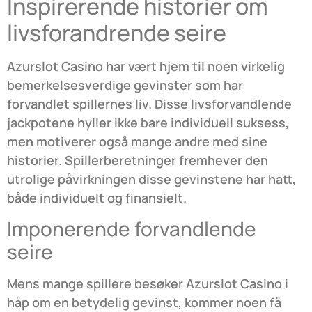
Inspirerende historier om
livsforandrende seire
Azurslot Casino har vært hjem til noen virkelig
bemerkelsesverdige gevinster som har
forvandlet spillernes liv. Disse livsforvandlende
jackpotene hyller ikke bare individuell suksess,
men motiverer også mange andre med sine
historier. Spillerberetninger fremhever den
utrolige påvirkningen disse gevinstene har hatt,
både individuelt og finansielt.
Imponerende forvandlende
seire
Mens mange spillere besøker Azurslot Casino i
håp om en betydelig gevinst, kommer noen få