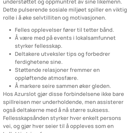
understøttet og oppmuntret av sine likemenn.
Dette pulserende sosiale miljøet spiller en viktig
rolle i å øke selvtilliten og motivasjonen.
Felles opplevelser fører til tetter bånd.
Å være med på events i lokalsamfunnet
styrker fellesskap.
Deltakere utveksler tips og forbedrer
ferdighetene sine.
Støttende relasjoner fremmer en
oppløftende atmosfære.
Å markere seire sammen øker gleden.
Hos Azurslot gjør disse forbindelsene ikke bare
spillreisen mer underholdende, men assisterer
også deltakerne med å nå større suksess.
Fellesskapsånden styrker hver enkelt persons
vei, og gjør hver seier til å oppleves som en