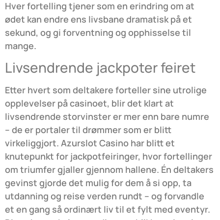
Hver fortelling tjener som en erindring om at
ødet kan endre ens livsbane dramatisk på et
sekund, og gi forventning og opphisselse til
mange.
Livsendrende jackpoter feiret
Etter hvert som deltakere forteller sine utrolige
opplevelser på casinoet, blir det klart at
livsendrende storvinster er mer enn bare numre
– de er portaler til drømmer som er blitt
virkeliggjort. Azurslot Casino har blitt et
knutepunkt for jackpotfeiringer, hvor fortellinger
om triumfer gjaller gjennom hallene. Én deltakers
gevinst gjorde det mulig for dem å si opp, ta
utdanning og reise verden rundt – og forvandle
et en gang så ordinært liv til et fylt med eventyr.