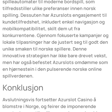
spilleautomater til moderne bordspill, som
tilfredsstiller ulike preferanser innen norsk
spilling. Dessuten har Azurslots engasjement til
kundetilfredshet, inkludert enkel navigasjon og
mobilkompatibilitet, skilt dem ut fra
konkurrentene. Gjennom fokuserte kampanjer og
lokale tilpasninger har de justert seg til godt den
unike smaken til norske spillere. Denne
innovative strategien har ikke bare drevet vekst,
men har også befestet Azurslots omdømme som
en hjørnestein i den pulserende norske online
spillverdenen.
Konklusjon
Avslutningsvis fortsetter Azurslot Casino å
blomstre i Norge, og feirer de imponerende