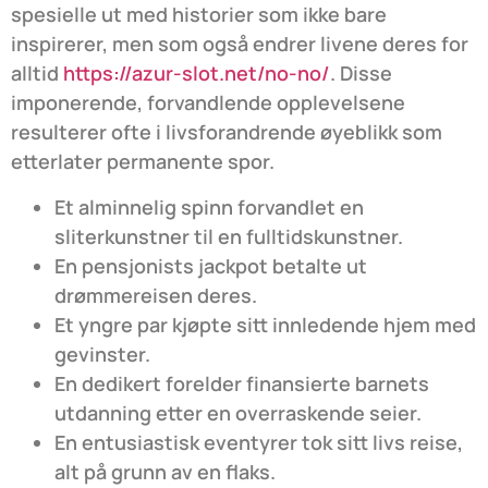
spesielle ut med historier som ikke bare
inspirerer, men som også endrer livene deres for
alltid
https://azur-slot.net/no-no/
. Disse
imponerende, forvandlende opplevelsene
resulterer ofte i livsforandrende øyeblikk som
etterlater permanente spor.
Et alminnelig spinn forvandlet en
sliterkunstner til en fulltidskunstner.
En pensjonists jackpot betalte ut
drømmereisen deres.
Et yngre par kjøpte sitt innledende hjem med
gevinster.
En dedikert forelder finansierte barnets
utdanning etter en overraskende seier.
En entusiastisk eventyrer tok sitt livs reise,
alt på grunn av en flaks.