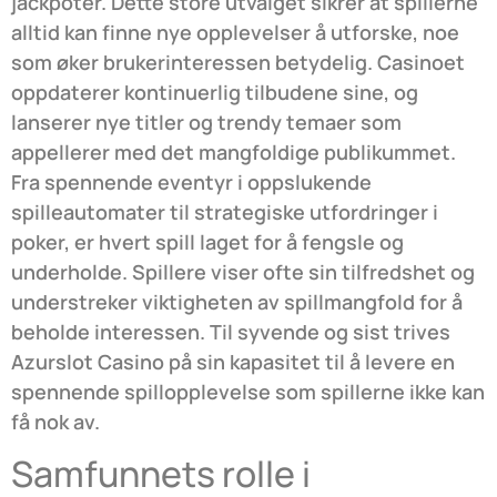
jackpoter. Dette store utvalget sikrer at spillerne
alltid kan finne nye opplevelser å utforske, noe
som øker brukerinteressen betydelig. Casinoet
oppdaterer kontinuerlig tilbudene sine, og
lanserer nye titler og trendy temaer som
appellerer med det mangfoldige publikummet.
Fra spennende eventyr i oppslukende
spilleautomater til strategiske utfordringer i
poker, er hvert spill laget for å fengsle og
underholde. Spillere viser ofte sin tilfredshet og
understreker viktigheten av spillmangfold for å
beholde interessen. Til syvende og sist trives
Azurslot Casino på sin kapasitet til å levere en
spennende spillopplevelse som spillerne ikke kan
få nok av.
Samfunnets rolle i