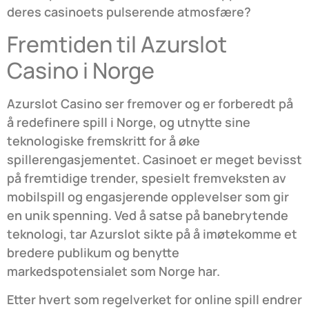
deres casinoets pulserende atmosfære?
Fremtiden til Azurslot
Casino i Norge
Azurslot Casino ser fremover og er forberedt på
å redefinere spill i Norge, og utnytte sine
teknologiske fremskritt for å øke
spillerengasjementet. Casinoet er meget bevisst
på fremtidige trender, spesielt fremveksten av
mobilspill og engasjerende opplevelser som gir
en unik spenning. Ved å satse på banebrytende
teknologi, tar Azurslot sikte på å imøtekomme et
bredere publikum og benytte
markedspotensialet som Norge har.
Etter hvert som regelverket for online spill endrer