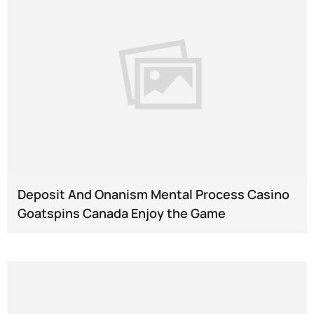
Deposit And Onanism Mental Process Casino
Goatspins Canada Enjoy the Game