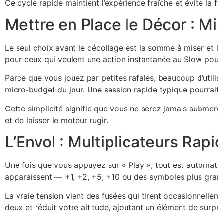
Ce cycle rapide maintient l’expérience fraîche et évite la 
Mettre en Place le Décor : M
Le seul choix avant le décollage est la somme à miser et l
pour ceux qui veulent une action instantanée au Slow po
Parce que vous jouez par petites rafales, beaucoup d’uti
micro‑budget du jour. Une session rapide typique pourrai
Cette simplicité signifie que vous ne serez jamais submerg
et de laisser le moteur rugir.
L’Envol : Multiplicateurs Rap
Une fois que vous appuyez sur « Play », tout est automatis
apparaissent — +1, +2, +5, +10 ou des symboles plus gra
La vraie tension vient des fusées qui tirent occasionnelle
deux et réduit votre altitude, ajoutant un élément de surp