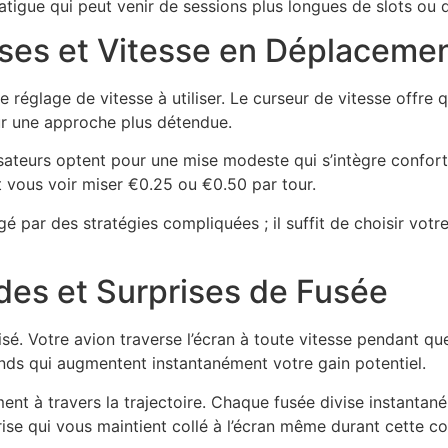
fatigue qui peut venir de sessions plus longues de slots ou 
ises et Vitesse en Déplaceme
e réglage de vitesse à utiliser. Le curseur de vitesse offre
ur une approche plus détendue.
lisateurs optent pour une mise modeste qui s’intègre confor
t vous voir miser €0.25 ou €0.50 par tour.
é par des stratégies compliquées ; il suffit de choisir votr
ides et Surprises de Fusée
é. Votre avion traverse l’écran à toute vitesse pendant que
nds qui augmentent instantanément votre gain potentiel.
ment à travers la trajectoire. Chaque fusée divise instantan
rise qui vous maintient collé à l’écran même durant cette co