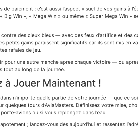
s de paiement ; c’est aussi l’aspect visuel de vos gains à l’é
t « Big Win », « Mega Win » ou même « Super Mega Win » s
 contre des cieux bleus — avec des feux d’artifice et des c
s petits gains paraissent significatifs car ils sont mis en v
tes rafales de jeu.
enir pour une autre manche après chaque victoire — ou aprè
s tout au long de la journée.
 à Jouer Maintenant !
 dans n’importe quelle partie de votre journée — que ce so
r quelques tours d’AviaMasters. Définissez votre mise, cho
le porte‑avions ou si vous replongez dans l’eau.
tapotement ; lancez-vous dès aujourd’hui et ressentez l’adr