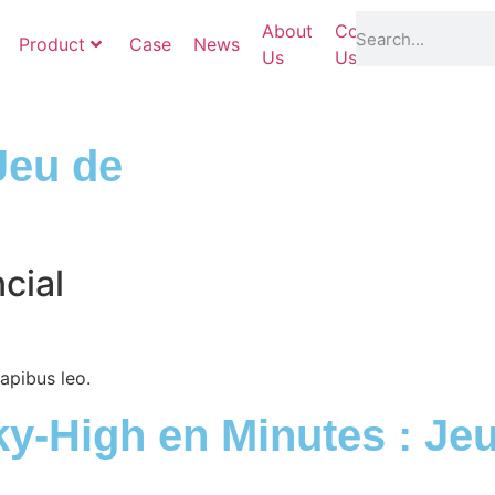
About
Contact
Product
Case
News
Services
Us
Us
Jeu de
cial
dapibus leo.
y‑High en Minutes : Je