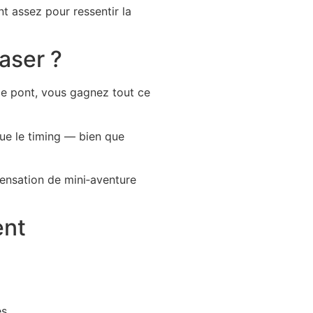
t assez pour ressentir la
raser ?
 le pont, vous gagnez tout ce
ue le timing — bien que
sensation de mini‑aventure
ent
s.