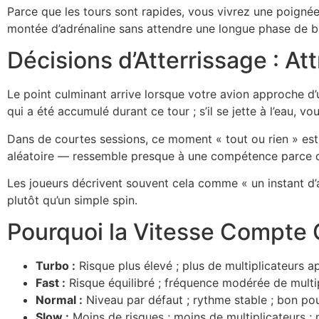
Parce que les tours sont rapides, vous vivrez une poignée
montée d’adrénaline sans attendre une longue phase de b
Décisions d’Atterrissage : At
Le point culminant arrive lorsque votre avion approche d’u
qui a été accumulé durant ce tour ; s’il se jette à l’eau, v
Dans de courtes sessions, ce moment « tout ou rien » est
aléatoire — ressemble presque à une compétence parce qu
Les joueurs décrivent souvent cela comme « un instant d’
plutôt qu’un simple spin.
Pourquoi la Vitesse Compte
Turbo :
Risque plus élevé ; plus de multiplicateurs a
Fast :
Risque équilibré ; fréquence modérée de multi
Normal :
Niveau par défaut ; rythme stable ; bon pour
Slow :
Moins de risques ; moins de multiplicateurs ; m