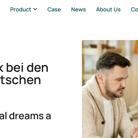
Product
Case
News
About Us
Co
 bei den
utschen
al dreams a