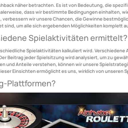
hback näher betrachten. Es ist von Bedeutung, die spezi
malerweise, dass wir bestimmte Bedingungen einhalten, wie
 verbessern wir unsere Chancen, die Gewinne bestmöglich
tet sind, um alle sich ergebenden Möglichkeiten komplett 
iedene Spielaktivitäten ermittelt?
chiedliche Spielaktivitäten kalkuliert wird. Verschiedene
r Beitrag jeder Spielsitzung wird analysiert, um zu gewä
 und Anteile verstehen, können wir unsere Spielstrategi
ser Einsichten ermöglicht es uns, wirklich von unseren Sp
ng-Plattformen?