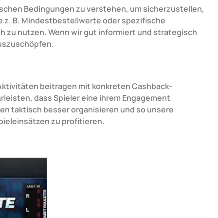
fischen Bedingungen zu verstehen, um sicherzustellen,
 z. B. Mindestbestellwerte oder spezifische
 zu nutzen. Wenn wir gut informiert und strategisch
auszuschöpfen.
 Aktivitäten beitragen mit konkreten Cashback-
hrleisten, dass Spieler eine ihrem Engagement
en taktisch besser organisieren und so unsere
ieleinsätzen zu profitieren.