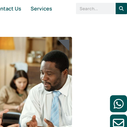
ntact Us
Services