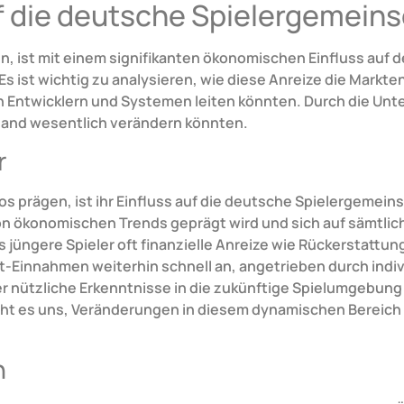
die deutsche Spielergemeins
 ist mit einem signifikanten ökonomischen Einfluss auf d
Es ist wichtig zu analysieren, wie diese Anreize die Mark
n Entwicklern und Systemen leiten könnten. Durch die Unt
hland wesentlich verändern könnten.
r
s prägen, ist ihr Einfluss auf die deutsche Spielergemein
 ökonomischen Trends geprägt wird und sich auf sämtliche
jüngere Spieler oft finanzielle Anreize wie Rückerstattu
ort-Einnahmen weiterhin schnell an, angetrieben durch in
 nützliche Erkenntnisse in die zukünftige Spielumgebung i
ht es uns, Veränderungen in diesem dynamischen Bereich
n