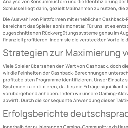
Analyse von Konsummustern und die Identifizierung der
Schlüssel liegt darin, gezielt Maßnahmen zu nutzen, die
Die Auswahl von Plattformen mit erheblichen Cashback-R
bereichert das Spielerlebnis monetär. Für uns ist es ent
zugeschnittenen Rückvergütungssysteme genau im Auge zu 
finanziell profitieren, indem sie die versteckten Vortei
Strategien zur Maximierung 
Viele Spieler übersehen den Wert von Cashback, doch di
wir die Feinheiten der Cashback-Berechnungen unterschi
profitabelsten Programme identifizieren. Unser Einsatz s
Systemen zu optimieren, da dies die Erträge signifikant
vorübergehend anheben. Indem wir unsere Gaming-Aktivit
abwirft. Durch die konsequente Anwendung dieser Taktike
Erfolgsberichte deutschsprac
Innerhalb der pulsierenden Gaming-Community existieren