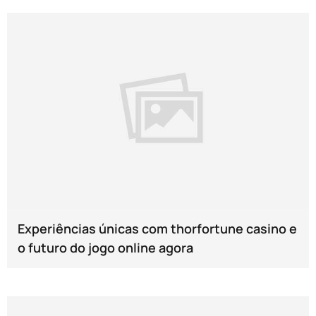
Experiências únicas com thorfortune casino e
o futuro do jogo online agora