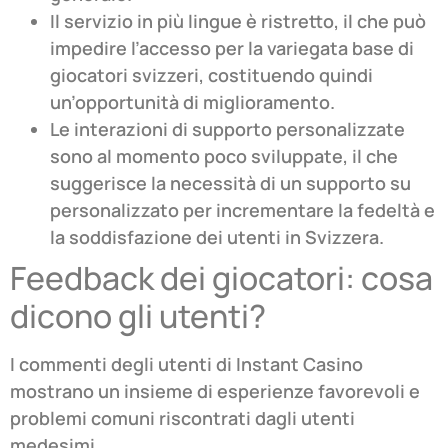
Il servizio in più lingue è ristretto, il che può
impedire l’accesso per la variegata base di
giocatori svizzeri, costituendo quindi
un’opportunità di miglioramento.
Le interazioni di supporto personalizzate
sono al momento poco sviluppate, il che
suggerisce la necessità di un supporto su
personalizzato per incrementare la fedeltà e
la soddisfazione dei utenti in Svizzera.
Feedback dei giocatori: cosa
dicono gli utenti?
I commenti degli utenti di Instant Casino
mostrano un insieme di esperienze favorevoli e
problemi comuni riscontrati dagli utenti
medesimi.