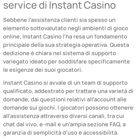
service di Instant Casino
Sebbene l’assistenza clienti sia spesso un
elemento sottovalutato negli ambienti di gioco
online, Instant Casino l’ha resa un fondamento
principale della sua strategia operativa. Questa
dedizione è chiara nel sistema di supporto
variegato ideato per soddisfare specificamente
le esigenze dei suoi giocatori.
Instant Casino si avvale di un team di supporto
qualificato, addestrato per trattare una varietà di
domande, dai questioni relativi all’account alle
domande sui giochi. I giocatori possono ottenere
all’assistenza attraverso diversi canali, tra cui
chat dal vivo, e-mail e un’ampia sezione FAQ, a
garanzia di semplicità d’uso e accessibilità.