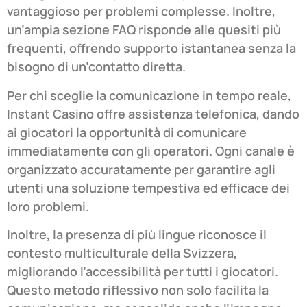
vantaggioso per problemi complesse. Inoltre,
un’ampia sezione FAQ risponde alle quesiti più
frequenti, offrendo supporto istantanea senza la
bisogno di un’contatto diretta.
Per chi sceglie la comunicazione in tempo reale,
Instant Casino offre assistenza telefonica, dando
ai giocatori la opportunità di comunicare
immediatamente con gli operatori. Ogni canale è
organizzato accuratamente per garantire agli
utenti una soluzione tempestiva ed efficace dei
loro problemi.
Inoltre, la presenza di più lingue riconosce il
contesto multiculturale della Svizzera,
migliorando l’accessibilità per tutti i giocatori.
Questo metodo riflessivo non solo facilita la