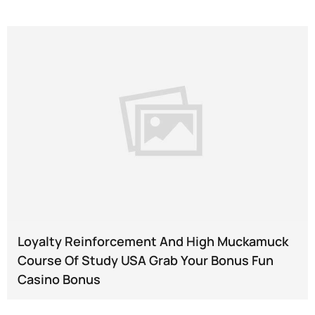
Loyalty Reinforcement And High Muckamuck
Course Of Study USA Grab Your Bonus Fun
Casino Bonus