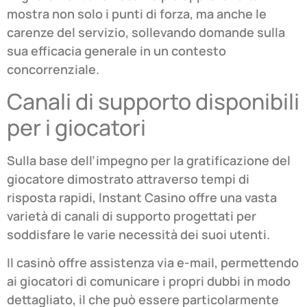
mostra non solo i punti di forza, ma anche le
carenze del servizio, sollevando domande sulla
sua efficacia generale in un contesto
concorrenziale.
Canali di supporto disponibili
per i giocatori
Sulla base dell’impegno per la gratificazione del
giocatore dimostrato attraverso tempi di
risposta rapidi, Instant Casino offre una vasta
varietà di canali di supporto progettati per
soddisfare le varie necessità dei suoi utenti.
Il casinò offre assistenza via e-mail, permettendo
ai giocatori di comunicare i propri dubbi in modo
dettagliato, il che può essere particolarmente