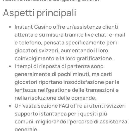
Aspetti principali
Instant Casino offre un’assistenza clienti
attenta e su misura tramite live chat, e-mail
e telefono, pensata specificamente per i
giocatori svizzeri, aumentando il loro
coinvolgimento e la loro gratificazione.
I tempi di risposta di partenza sono
generalmente di pochi minuti, ma certi
giocatori riportano insoddisfazione per la
lentezza nell’gestione delle transazioni e
nella risoluzione delle domande.
Un’vasta sezione FAQ offre ai utenti svizzeri
supporto istantanea per i quesiti più
comuni, migliorando l’percorso di assistenza
generale.