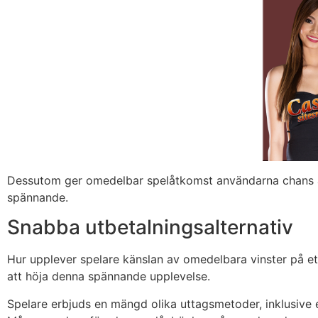
Dessutom ger omedelbar spelåtkomst användarna chans att
spännande.
Snabba utbetalningsalternativ
Hur upplever spelare känslan av omedelbara vinster på ett 
att höja denna spännande upplevelse.
Spelare erbjuds en mängd olika uttagsmetoder, inklusive e-