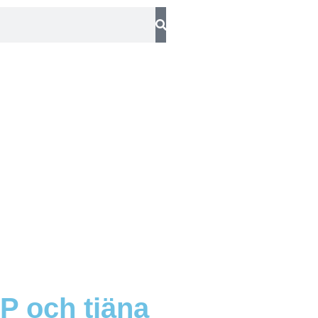
P och tjäna