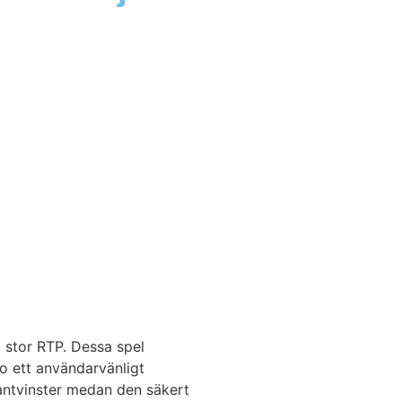
ed stor RTP. Dessa spel
no ett användarvänligt
antvinster medan den säkert