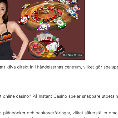
 kliva direkt in i händelsernas centrum, vilket gör spelu
online casino? På Instant Casino spelar snabbare utbetalnin
plånböcker och banköverföringar, vilket säkerställer omedelb