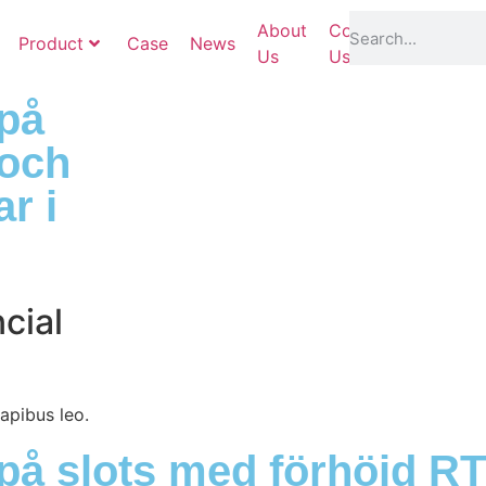
About
Contact
Product
Case
News
Services
Us
Us
 på
 och
r i
cial
dapibus leo.
 på slots med förhöjd RT