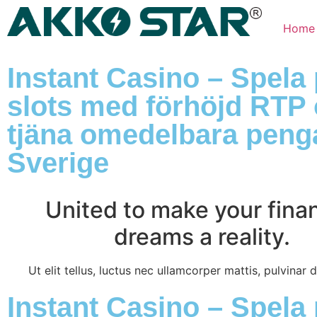
Home
Instant Casino – Spela
slots med förhöjd RTP
tjäna omedelbara penga
Sverige
United to make your finan
dreams a reality.
Ut elit tellus, luctus nec ullamcorper mattis, pulvinar 
Instant Casino – Spela