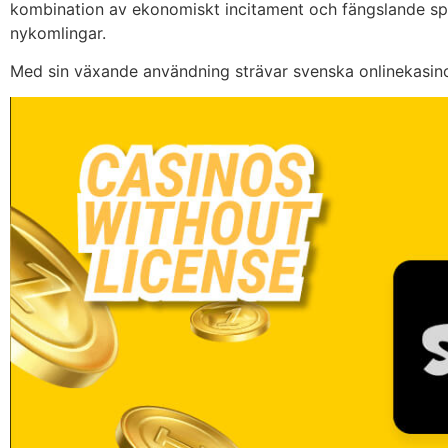
kombination av ekonomiskt incitament och fängslande spe
nykomlingar.
Med sin växande användning strävar svenska onlinekasinon 