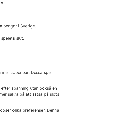
er.
a pengar i Sverige.
.
spelets slut.
ch mer uppenbar. Dessa spel
 efter spänning utan också en
mer säkra på att satsa på slots
doser olika preferenser. Denna