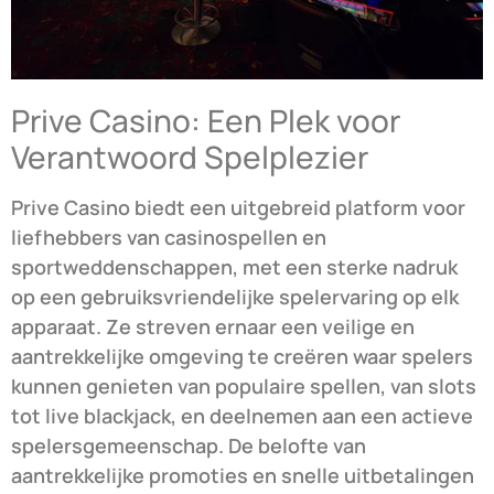
Prive Casino: Een Plek voor
Verantwoord Spelplezier
Prive Casino biedt een uitgebreid platform voor
liefhebbers van casinospellen en
sportweddenschappen, met een sterke nadruk
op een gebruiksvriendelijke spelervaring op elk
apparaat. Ze streven ernaar een veilige en
aantrekkelijke omgeving te creëren waar spelers
kunnen genieten van populaire spellen, van slots
tot live blackjack, en deelnemen aan een actieve
spelersgemeenschap. De belofte van
aantrekkelijke promoties en snelle uitbetalingen