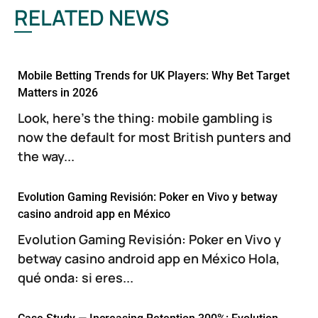
RELATED NEWS
Mobile Betting Trends for UK Players: Why Bet Target
Matters in 2026
Look, here’s the thing: mobile gambling is
now the default for most British punters and
the way...
Evolution Gaming Revisión: Poker en Vivo y betway
casino android app en México
Evolution Gaming Revisión: Poker en Vivo y
betway casino android app en México Hola,
qué onda: si eres...