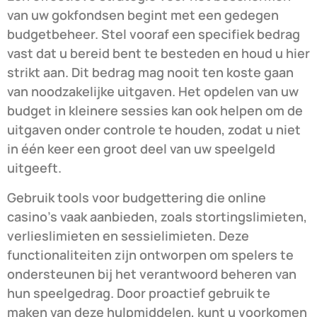
van uw gokfondsen begint met een gedegen
budgetbeheer. Stel vooraf een specifiek bedrag
vast dat u bereid bent te besteden en houd u hier
strikt aan. Dit bedrag mag nooit ten koste gaan
van noodzakelijke uitgaven. Het opdelen van uw
budget in kleinere sessies kan ook helpen om de
uitgaven onder controle te houden, zodat u niet
in één keer een groot deel van uw speelgeld
uitgeeft.
Gebruik tools voor budgettering die online
casino’s vaak aanbieden, zoals stortingslimieten,
verlieslimieten en sessielimieten. Deze
functionaliteiten zijn ontworpen om spelers te
ondersteunen bij het verantwoord beheren van
hun speelgedrag. Door proactief gebruik te
maken van deze hulpmiddelen, kunt u voorkomen