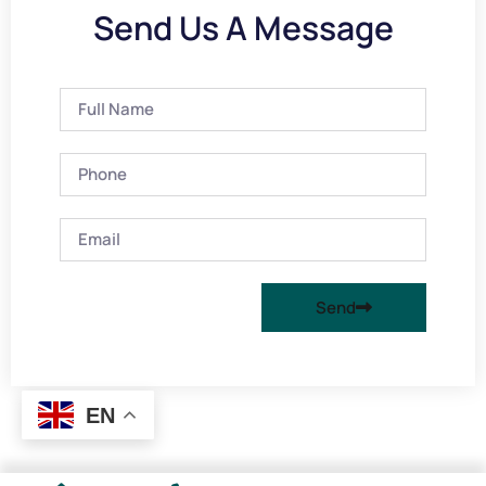
Send Us A Message
Send
EN