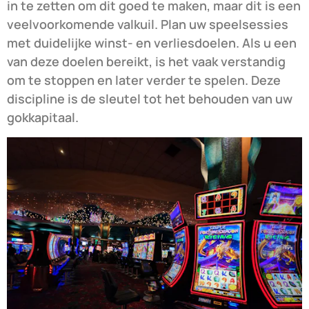
in te zetten om dit goed te maken, maar dit is een
veelvoorkomende valkuil. Plan uw speelsessies
met duidelijke winst- en verliesdoelen. Als u een
van deze doelen bereikt, is het vaak verstandig
om te stoppen en later verder te spelen. Deze
discipline is de sleutel tot het behouden van uw
gokkapitaal.