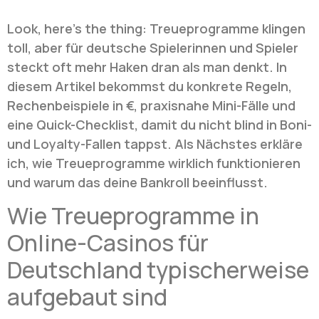
Look, here’s the thing: Treueprogramme klingen
toll, aber für deutsche Spielerinnen und Spieler
steckt oft mehr Haken dran als man denkt. In
diesem Artikel bekommst du konkrete Regeln,
Rechenbeispiele in €, praxisnahe Mini-Fälle und
eine Quick-Checklist, damit du nicht blind in Boni-
und Loyalty-Fallen tappst. Als Nächstes erkläre
ich, wie Treueprogramme wirklich funktionieren
und warum das deine Bankroll beeinflusst.
Wie Treueprogramme in
Online-Casinos für
Deutschland typischerweise
aufgebaut sind