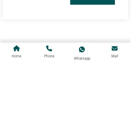
Home
Phone
Mail
Whatsapp