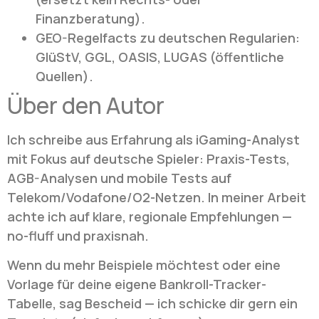
Finanzberatung).
GEO-Regelfacts zu deutschen Regularien:
GlüStV, GGL, OASIS, LUGAS (öffentliche
Quellen).
Über den Autor
Ich schreibe aus Erfahrung als iGaming-Analyst
mit Fokus auf deutsche Spieler: Praxis-Tests,
AGB-Analysen und mobile Tests auf
Telekom/Vodafone/O2-Netzen. In meiner Arbeit
achte ich auf klare, regionale Empfehlungen —
no-fluff und praxisnah.
Wenn du mehr Beispiele möchtest oder eine
Vorlage für deine eigene Bankroll-Tracker-
Tabelle, sag Bescheid — ich schicke dir gern ein