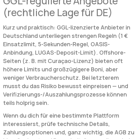
GGL-regulierte Angebote
(rechtliche Lage für DE)
Kurz und praktisch: GGL-lizenzierte Anbieter in
Deutschland unterliegen strengen Regeln (1 €
Einsatzlimit, 5-Sekunden-Regel, OASIS-
Anbindung, LUGAS-Deposit-Limit). Offshore-
Seiten (z. B. mit Curaçao-Lizenz) bieten oft
höhere Limits und großzügigere Boni, aber
weniger Verbraucherschutz. Bei letzterem
musst du das Risiko bewusst einpreisen — und
Verifizierungs-/Auszahlungsprozesse können
teils holprig sein.
Wenn du dich für eine bestimmte Plattform
interessierst, prüfe technische Details,
Zahlungsoptionen und, ganz wichtig, die AGB zu