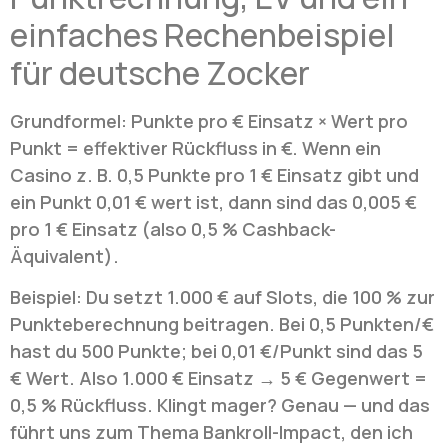
einfaches Rechenbeispiel
für deutsche Zocker
Grundformel: Punkte pro € Einsatz × Wert pro
Punkt = effektiver Rückfluss in €. Wenn ein
Casino z. B. 0,5 Punkte pro 1 € Einsatz gibt und
ein Punkt 0,01 € wert ist, dann sind das 0,005 €
pro 1 € Einsatz (also 0,5 % Cashback-
Äquivalent).
Beispiel: Du setzt 1.000 € auf Slots, die 100 % zur
Punkteberechnung beitragen. Bei 0,5 Punkten/€
hast du 500 Punkte; bei 0,01 €/Punkt sind das 5
€ Wert. Also 1.000 € Einsatz → 5 € Gegenwert =
0,5 % Rückfluss. Klingt mager? Genau — und das
führt uns zum Thema Bankroll-Impact, den ich