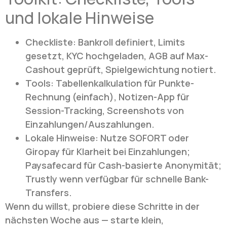
und lokale Hinweise
Checkliste: Bankroll definiert, Limits
gesetzt, KYC hochgeladen, AGB auf Max-
Cashout geprüft, Spielgewichtung notiert.
Tools: Tabellenkalkulation für Punkte-
Rechnung (einfach), Notizen-App für
Session-Tracking, Screenshots von
Einzahlungen/Auszahlungen.
Lokale Hinweise: Nutze SOFORT oder
Giropay für Klarheit bei Einzahlungen;
Paysafecard für Cash-basierte Anonymität;
Trustly wenn verfügbar für schnelle Bank-
Transfers.
Wenn du willst, probiere diese Schritte in der
nächsten Woche aus — starte klein,