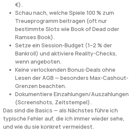
€).
Schau nach, welche Spiele 100 % zum
Treueprogramm beitragen (oft nur
bestimmte Slots wie Book of Dead oder
Ramses Book).
Setze ein Session-Budget (1–2 % der
Bankroll) und aktiviere Reality-Checks,
wenn angeboten.
Keine verlockenden Bonus-Deals ohne
Lesen der AGB — besonders Max-Cashout-
Grenzen beachten.
Dokumentiere Einzahlungen/Auszahlungen
(Screenshots, Zeitstempel).
Das sind die Basics — als Nächstes führe ich
typische Fehler auf, die ich immer wieder sehe,
und wie du sie konkret vermeidest.