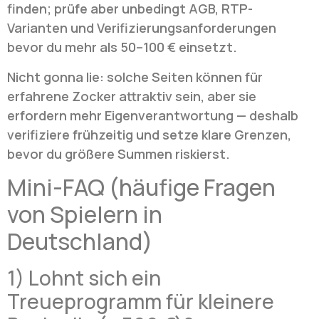
finden; prüfe aber unbedingt AGB, RTP-
Varianten und Verifizierungsanforderungen
bevor du mehr als 50–100 € einsetzt.
Nicht gonna lie: solche Seiten können für
erfahrene Zocker attraktiv sein, aber sie
erfordern mehr Eigenverantwortung — deshalb
verifiziere frühzeitig und setze klare Grenzen,
bevor du größere Summen riskierst.
Mini-FAQ (häufige Fragen
von Spielern in
Deutschland)
1) Lohnt sich ein
Treueprogramm für kleinere