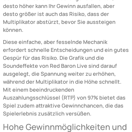
desto höher kann Ihr Gewinn ausfallen, aber
desto größer ist auch das Risiko, dass der
Multiplikator abstürzt, bevor Sie aussteigen
können.
Diese einfache, aber fesselnde Mechanik
erfordert schnelle Entscheidungen und ein gutes
Gespür für das Risiko. Die Grafik und die
Soundeffekte von Red Baron Live sind darauf
ausgelegt, die Spannung weiter zu erhöhen,
während der Multiplikator in die Höhe schnellt.
Mit einem beeindruckenden
Auszahlungsschlüssel (RTP) von 97% bietet das
Spiel zudem attraktive Gewinnchancen, die das
Spielerlebnis zusätzlich versüßen.
Hohe Gewinnmöglichkeiten und