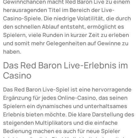
Gewinnchancen macht Red Baron Live zu einem
herausragenden Titel im Bereich der Live-
Casino-Spiele. Die niedrige Volatilität, die durch
den schnellen Ablauf entsteht, ermöglicht es
Spielern, viele Runden in kurzer Zeit zu erleben
und somit mehr Gelegenheiten auf Gewinne zu
haben.
Das Red Baron Live-Erlebnis im
Casino
Das Red Baron Live-Spiel ist eine hervorragende
Ergänzung für jedes Online-Casino, das seinen
Spielern ein dynamisches und unterhaltsames
Erlebnis bieten möchte. Die klare Darstellung des
steigenden Multiplikators und die einfache
Bedienung machen es auch für neue Spieler