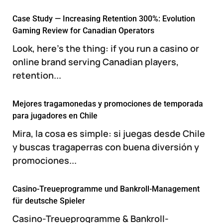
Case Study — Increasing Retention 300%: Evolution
Gaming Review for Canadian Operators
Look, here’s the thing: if you run a casino or
online brand serving Canadian players,
retention...
Mejores tragamonedas y promociones de temporada
para jugadores en Chile
Mira, la cosa es simple: si juegas desde Chile
y buscas tragaperras con buena diversión y
promociones...
Casino-Treueprogramme und Bankroll-Management
für deutsche Spieler
Casino-Treueprogramme & Bankroll-