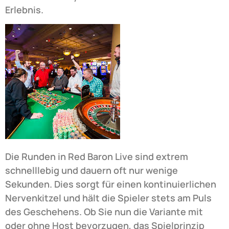
Erlebnis.
Die Runden in Red Baron Live sind extrem
schnelllebig und dauern oft nur wenige
Sekunden. Dies sorgt für einen kontinuierlichen
Nervenkitzel und hält die Spieler stets am Puls
des Geschehens. Ob Sie nun die Variante mit
oder ohne Host bevorzugen, das Spielprinzip