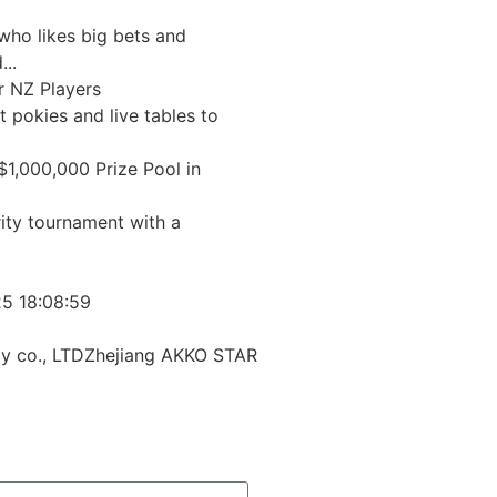
 who likes big bets and
..
r NZ Players
t pokies and live tables to
1,000,000 Prize Pool in
rity tournament with a
25 18:08:59
gy co., LTDZhejiang AKKO STAR