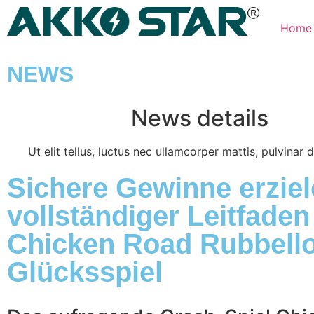
Home
NEWS
News details
Ut elit tellus, luctus nec ullamcorper mattis, pulvinar 
Sichere Gewinne erziel
vollständiger Leitfade
Chicken Road Rubbello
Glücksspiel