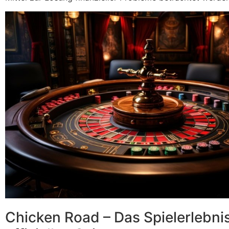
Chicken Road – Das Spielerlebnis