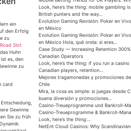
cken
Mobile Betting Trends for UK Players: Wh
Look, here’s the thing: mobile gambling i
British punters and the way...
Evolution Gaming Revisión: Poker en Viv
lern ein
en México
auf den Erfolg
Evolution Gaming Revisión: Poker en Viv
ße zu
en México Hola, qué onda: si eres...
Road Slot
Case Study — Increasing Retention 300%
r das Huhn
Canadian Operators
ist es, den
Look, here’s the thing: if you run a casino
 Gewinne zu
Canadian players, retention...
Mejores tragamonedas y promociones de
Chile
Mira, la cosa es simple: si juegas desde 
buena diversión y promociones...
 Entscheidung,
Casino-Treueprogramme und Bankroll-Ma
öhere Gewinne
Casino-Treueprogramme & Bankroll-Manag
gen Sie zu früh
Look, here’s the thing:...
e Dynamik
NetEnt Cloud Casinos: Why Scandinavian
Nervenkitzel