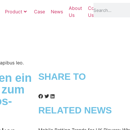
About
Contact
Product
Case
News
Services
Us
Us
dapibus leo.
en ein
SHARE TO
n zum
s-
RELATED NEWS