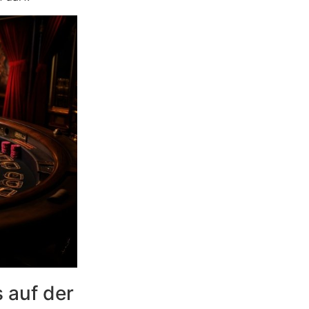
 auf der