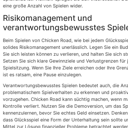
eine große Anzahl von Spielen wider.
Risikomanagement und
verantwortungsbewusstes Spiel
Beim Spielen von Chicken Road, wie bei jedem Glücksspiel,
solides Risikomanagement unerlässlich. Legen Sie ein Bud
Sie sich leisten können zu verlieren, und halten Sie sich st
Setzen Sie sich klare Gewinnziele und Verlustgrenzen für 
Spielsitzung. Wenn Sie Ihre Ziele erreichen oder Ihre Gren
ist es ratsam, eine Pause einzulegen.
Verantwortungsbewusstes Spielen bedeutet auch, die An
problematischem Spielverhalten zu erkennen und proakt
vorzugehen. Chicken Road kann süchtig machen, wenn m
Kontrolle verliert. Nutzen Sie die Demoversion, um das Sp
kennenzulernen, bevor Sie echtes Geld einsetzen. Denken
dass Glücksspiel eine Form der Unterhaltung sein sollte u
Mittel zur Lösung finanzieller Probleme betrachtet werden