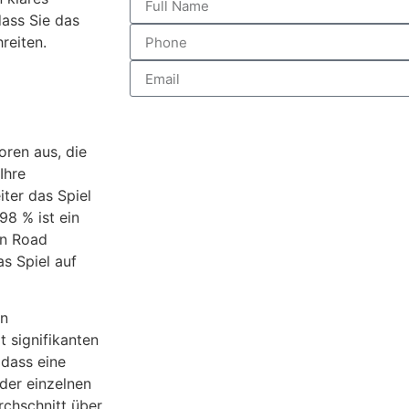
dass Sie das
reiten.
oren aus, die
Ihre
ter das Spiel
98 % ist ein
en Road
as Spiel auf
en
 signifikanten
 dass eine
der einzelnen
rchschnitt über