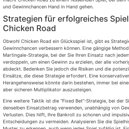
und Gewinnchancen Hand in Hand gehen.
Strategien für erfolgreiches Spie
Chicken Road
Obwohl Chicken Road ein Glücksspiel ist, gibt es Strategie
Gewinnchancen verbessern können. Eine gängige Methode
Martingale-Strategie, bei der Sie Ihren Einsatz nach jedem
verdoppeln, um einen Gewinn zu erzielen, der alle vorheri
abdeckt. Bedenken Sie jedoch die Risiken und die potenzi
Einsätze, die diese Strategie erfordert. Eine konservative
Herangehensweise könnte darin bestehen, immer bei eine
aber sicheren Multiplikator auszusteigen.
Eine weitere Taktik ist die “Fixed Bet”-Strategie, bei der S
denselben Einsatzbetrag verwenden, unabhängig von Ge
Verlusten. Dies hilft, Ihre Bankroll zu schonen und impulsi
Entscheidungen zu vermeiden. Analysieren Sie die Spielhi
Muster zu erkennen, auch wenn jedes Spiel zufällig ist. Ei