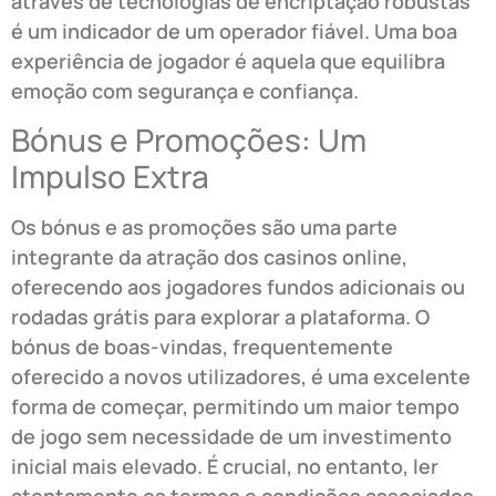
através de tecnologias de encriptação robustas
é um indicador de um operador fiável. Uma boa
experiência de jogador é aquela que equilibra
emoção com segurança e confiança.
Bónus e Promoções: Um
Impulso Extra
Os bónus e as promoções são uma parte
integrante da atração dos casinos online,
oferecendo aos jogadores fundos adicionais ou
rodadas grátis para explorar a plataforma. O
bónus de boas-vindas, frequentemente
oferecido a novos utilizadores, é uma excelente
forma de começar, permitindo um maior tempo
de jogo sem necessidade de um investimento
inicial mais elevado. É crucial, no entanto, ler