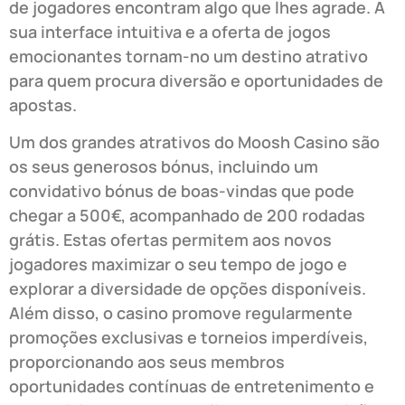
de jogadores encontram algo que lhes agrade. A
sua interface intuitiva e a oferta de jogos
emocionantes tornam-no um destino atrativo
para quem procura diversão e oportunidades de
apostas.
Um dos grandes atrativos do Moosh Casino são
os seus generosos bónus, incluindo um
convidativo bónus de boas-vindas que pode
chegar a 500€, acompanhado de 200 rodadas
grátis. Estas ofertas permitem aos novos
jogadores maximizar o seu tempo de jogo e
explorar a diversidade de opções disponíveis.
Além disso, o casino promove regularmente
promoções exclusivas e torneios imperdíveis,
proporcionando aos seus membros
oportunidades contínuas de entretenimento e