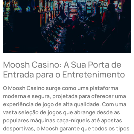
Moosh Casino: A Sua Porta de
Entrada para o Entretenimento
O Moosh Casino surge como uma plataforma
moderna e segura, projetada para oferecer uma
experiência de jogo de alta qualidade. Com uma
vasta seleção de jogos que abrange desde as
populares máquinas caça-níqueis até apostas
desportivas, o Moosh garante que todos os tipos