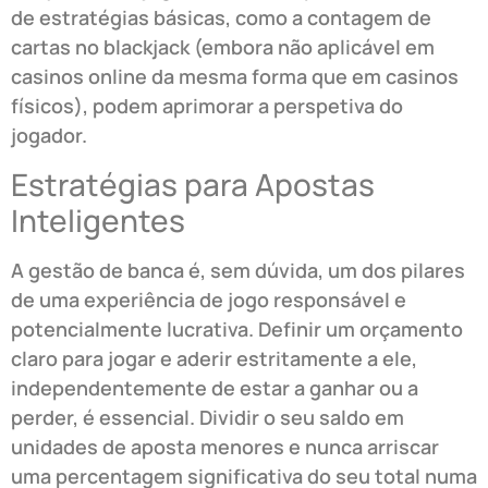
de estratégias básicas, como a contagem de
cartas no blackjack (embora não aplicável em
casinos online da mesma forma que em casinos
físicos), podem aprimorar a perspetiva do
jogador.
Estratégias para Apostas
Inteligentes
A gestão de banca é, sem dúvida, um dos pilares
de uma experiência de jogo responsável e
potencialmente lucrativa. Definir um orçamento
claro para jogar e aderir estritamente a ele,
independentemente de estar a ganhar ou a
perder, é essencial. Dividir o seu saldo em
unidades de aposta menores e nunca arriscar
uma percentagem significativa do seu total numa