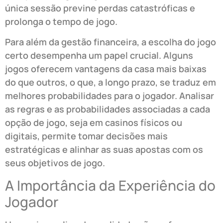
única sessão previne perdas catastróficas e
prolonga o tempo de jogo.
Para além da gestão financeira, a escolha do jogo
certo desempenha um papel crucial. Alguns
jogos oferecem vantagens da casa mais baixas
do que outros, o que, a longo prazo, se traduz em
melhores probabilidades para o jogador. Analisar
as regras e as probabilidades associadas a cada
opção de jogo, seja em casinos físicos ou
digitais, permite tomar decisões mais
estratégicas e alinhar as suas apostas com os
seus objetivos de jogo.
A Importância da Experiência do
Jogador