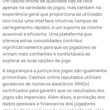
Um casino online de qualidade não se foca
apenas na variedade de jogos, mas também na
experiência geral que proporciona ao utilizador.
Isto inclui uma interface intuitiva, tempos de
carregamento rápidos, e um suporte ao cliente
acessível e eficiente. Uma plataforma que
oferece estas comodidades contribui
significativamente para que os jogadores se
sintam mais confiantes e confortáveis ao
explorar as suas opções de jogo.
A segurança e a justiça dos jogos são igualmente
primordiais. Casinos online reputados utilizam
geradores de números aleatórios (RNGs)
certificados para garantir que os resultados dos
jogos são imparciais. Além disso, a proteção dos
dados pessoais e financeiros dos jogadores