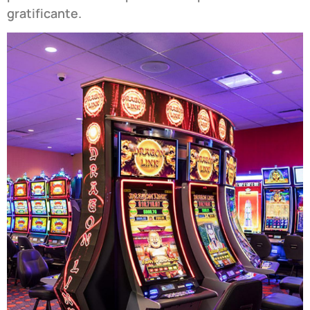
gratificante.