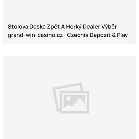
Stolová Deska Zpět A Horký Dealer Výběr
grand-win-casino.cz · Czechia Deposit & Play