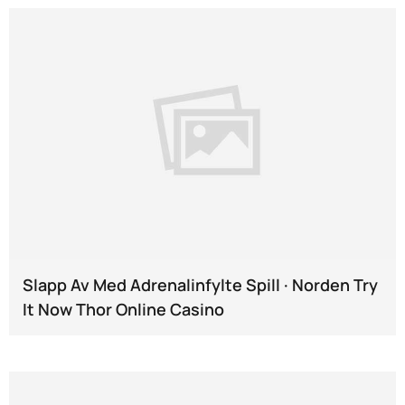
Slapp Av Med Adrenalinfylte Spill · Norden Try
It Now Thor Online Casino