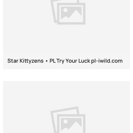
Star Kittyzens • PL Try Your Luck pl-iwild.com