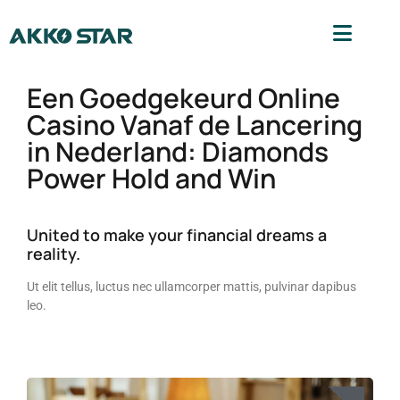
Een Goedgekeurd Online
Casino Vanaf de Lancering
in Nederland: Diamonds
Power Hold and Win
United to make your financial dreams a
reality.
Ut elit tellus, luctus nec ullamcorper mattis, pulvinar dapibus
leo.