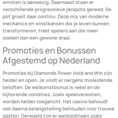
winsten is aanwezig. Daarnaast staan er
verschillende progressieve jackpots gereed. De
pot groeit daar continu. Deze mix van moderne
mechanics en winstkansen die je leven kunnen
transformeren, trekt spelers aan die meer
zoeken dan een gewone draai.
Promoties en Bonussen
Afgestemd op Nederland
Promoties bij Diamonds Power Hold and Win zijn
helder en open. Je vindt er nergens misleidende
beloften. De welkomstbonus is reëel en de
bijhorende condities, zoals speelvereisten,
worden helder toegelicht. Het casino behoudt
ook daarna belangstelling behouden voor trouwe
gasten. Geregeld zijn er aanbiedingen zoals