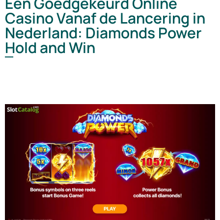
Een Goedgekeurd Online
Casino Vanaf de Lancering in
Nederland: Diamonds Power
Hold and Win