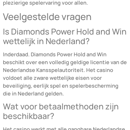
plezierige spelervaring voor allen.
Veelgestelde vragen
Is Diamonds Power Hold and Win
wettelijk in Nederland?
Inderdaad. Diamonds Power Hold and Win
beschikt over een volledig geldige licentie van de
Nederlandse Kansspelautoriteit. Het casino
voldoet alle zware wettelijke eisen voor
beveiliging, eerlijk spel en spelerbescherming
die in Nederland gelden.
Wat voor betaalmethoden zijn
beschikbaar?
Het casino werkt met alle gangbare Nederlandse