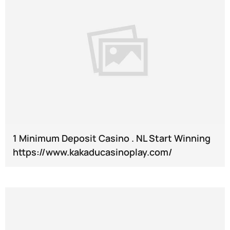
1 Minimum Deposit Casino . NL Start Winning
https://www.kakaducasinoplay.com/