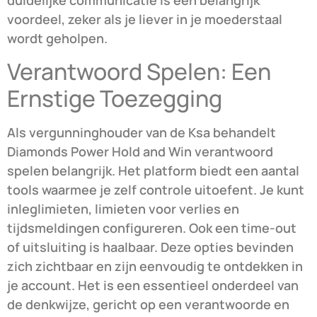
voordeel, zeker als je liever in je moederstaal
wordt geholpen.
Verantwoord Spelen: Een
Ernstige Toezegging
Als vergunninghouder van de Ksa behandelt
Diamonds Power Hold and Win verantwoord
spelen belangrijk. Het platform biedt een aantal
tools waarmee je zelf controle uitoefent. Je kunt
inleglimieten, limieten voor verlies en
tijdsmeldingen configureren. Ook een time-out
of uitsluiting is haalbaar. Deze opties bevinden
zich zichtbaar en zijn eenvoudig te ontdekken in
je account. Het is een essentieel onderdeel van
de denkwijze, gericht op een verantwoorde en