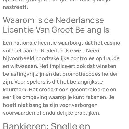
nastreeft.
Waarom is de Nederlandse
Licentie Van Groot Belang Is
Een nationale licentie waarborgt dat het casino
voldoet aan de Nederlandse wet. Neem
bijvoorbeeld noodzakelijke controles op fraude
en witwassen. Het impliceert ook dat winsten
belastingvrij zijn en dat promotiecodes helder
zijn. Voor spelers is dit het belangrijkste
keurmerk. Het creëert een gecontroleerde en
eerlijke omgeving waarop je kunt rekenen. Je
hoeft niet bang te zijn voor verborgen
voorwaarden of onduidelijke praktijken.
Bankieren: Snelle en