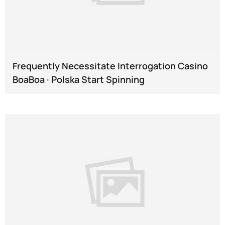
Frequently Necessitate Interrogation Casino
BoaBoa · Polska Start Spinning