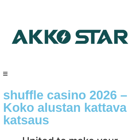
shuffle casino 2026 –
Koko alustan kattava
katsaus