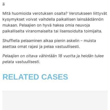
ä
Mitä huomioida verotuksen osalta? Verotukseen liittyvät
kysymykset voivat vaihdella paikallisen lainsäädännön
mukaan. Pelaajien on hyvä hakea omia neuvoja
paikalliselta viranomaiselta tai lisensoidulta toimijalta.
Shufflella pelaaminen alkaa pienin askelin – muista
asettaa omat rajasi ja pelaa vastuullisesti.
Pelaajien on oltava vähintään 18 vuotta ja heidän tulee
pelata vastuullisesti.
RELATED CASES