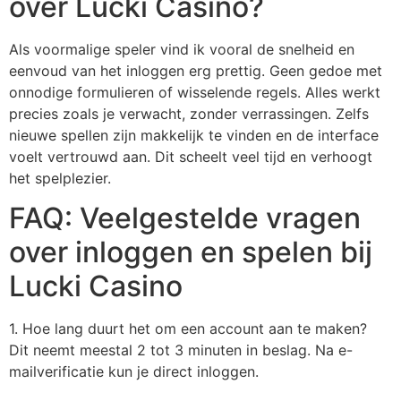
over Lucki Casino?
Als voormalige speler vind ik vooral de snelheid en
eenvoud van het inloggen erg prettig. Geen gedoe met
onnodige formulieren of wisselende regels. Alles werkt
precies zoals je verwacht, zonder verrassingen. Zelfs
nieuwe spellen zijn makkelijk te vinden en de interface
voelt vertrouwd aan. Dit scheelt veel tijd en verhoogt
het spelplezier.
FAQ: Veelgestelde vragen
over inloggen en spelen bij
Lucki Casino
1. Hoe lang duurt het om een account aan te maken?
Dit neemt meestal 2 tot 3 minuten in beslag. Na e-
mailverificatie kun je direct inloggen.