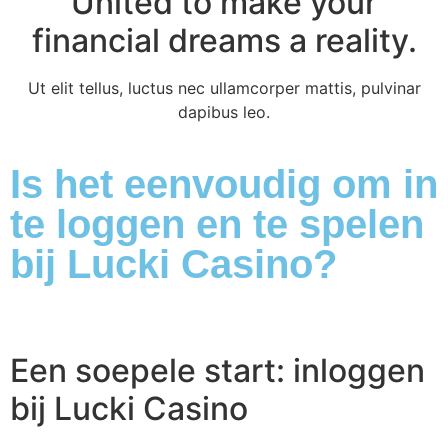
United to make your
financial dreams a reality.
Ut elit tellus, luctus nec ullamcorper mattis, pulvinar
dapibus leo.
Is het eenvoudig om in
te loggen en te spelen
bij Lucki Casino?
Een soepele start: inloggen
bij Lucki Casino