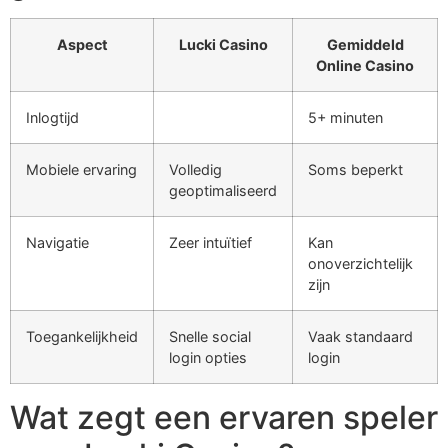
Aspect
Lucki Casino
Gemiddeld
Online Casino
Inlogtijd
5+ minuten
Mobiele ervaring
Volledig
Soms beperkt
geoptimaliseerd
Navigatie
Zeer intuïtief
Kan
onoverzichtelijk
zijn
Toegankelijkheid
Snelle social
Vaak standaard
login opties
login
Wat zegt een ervaren speler