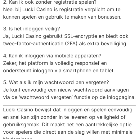
2. Kan ik ook zonder registratie spelen?
Nee, bij Lucki Casino is registratie verplicht om te
kunnen spelen en gebruik te maken van bonussen.
3. Is het inloggen veilig?
Ja, Lucki Casino gebruikt SSL-encryptie en biedt ook
twee-factor-authenticatie (2FA) als extra beveiliging.
4. Kan ik inloggen via mobiele apparaten?
Zeker, het platform is volledig responsief en
ondersteunt inloggen via smartphone en tablet.
5. Wat als ik mijn wachtwoord ben vergeten?
Je kunt eenvoudig een nieuw wachtwoord aanvragen
via de ‘wachtwoord vergeten’ functie op de inlogpagina.
Lucki Casino bewijst dat inloggen en spelen eenvoudig
en snel kan zijn zonder in te leveren op veiligheid of
gebruiksgemak. Dit maakt het een aantrekkelijke optie
voor spelers die direct aan de slag willen met minimale