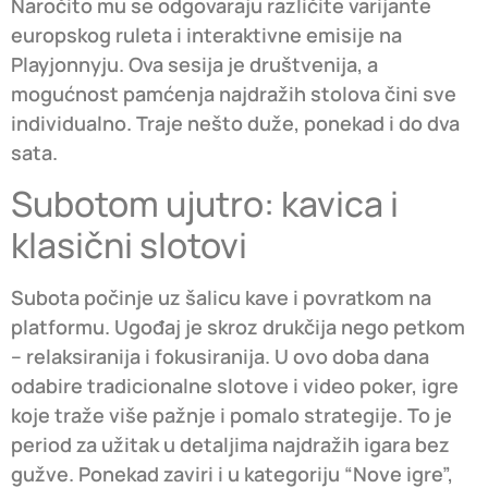
Naročito mu se odgovaraju različite varijante
europskog ruleta i interaktivne emisije na
Playjonnyju. Ova sesija je društvenija, a
mogućnost pamćenja najdražih stolova čini sve
individualno. Traje nešto duže, ponekad i do dva
sata.
Subotom ujutro: kavica i
klasični slotovi
Subota počinje uz šalicu kave i povratkom na
platformu. Ugođaj je skroz drukčija nego petkom
– relaksiranija i fokusiranija. U ovo doba dana
odabire tradicionalne slotove i video poker, igre
koje traže više pažnje i pomalo strategije. To je
period za užitak u detaljima najdražih igara bez
gužve. Ponekad zaviri i u kategoriju “Nove igre”,