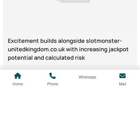
Excitement builds alongside slotmonster-
unitedkingdom.co.uk with increasing jackpot
potential and calculated risk
Whatsapp
Home
Phone
Mail