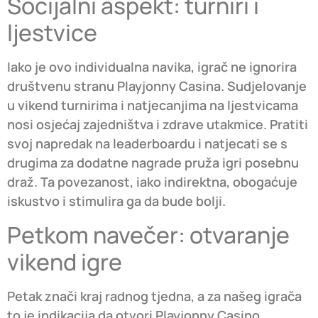
Socijalni aspekt: turniri i
ljestvice
Iako je ovo individualna navika, igrač ne ignorira
društvenu stranu Playjonny Casina. Sudjelovanje
u vikend turnirima i natjecanjima na ljestvicama
nosi osjećaj zajedništva i zdrave utakmice. Pratiti
svoj napredak na leaderboardu i natjecati se s
drugima za dodatne nagrade pruža igri posebnu
draž. Ta povezanost, iako indirektna, obogaćuje
iskustvo i stimulira ga da bude bolji.
Petkom navečer: otvaranje
vikend igre
Petak znači kraj radnog tjedna, a za našeg igrača
to je indikacija da otvori Playjonny Casino