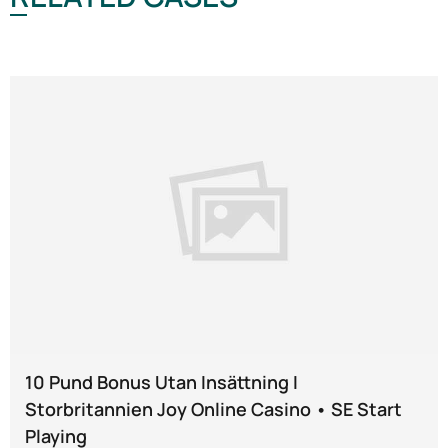
10 Pund Bonus Utan Insättning I
Storbritannien Joy Online Casino • SE Start
Playing