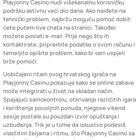
Playjonny Casino nudi višekanalnu korisničku
podršku aktivnu veći dio dana. Ako naiđete na
tehnički problem, najbržu moguću pomoć dobit
ćete putem live chata na stranici. Također
možete poslati e-mail. Prije nego što ih
kontaktirate, pripremite podatke o svom računu i
temeljito opišite problem, kako bi vam uspjeli
brže pomoći.
Uobičajeni ritam ovog hrvatskog igrača na
Playjonny Casinu pokazuje kako se online zabava
može integrirati u život na skladan način.
Spajajući samokontrolu, otkrivanje različitih igara
i korištenje povoljnih ponuda, njegove vikend
sesije postale su pouzdan izvor opuštanja i
uzbuđenja. Trik je u tome da iskustvo podesiš
vlastitim željama i ritmu, što Playjonny Casino sa