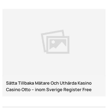
Sätta Tillbaka Mätare Och Uthärda Kasino
Casino Otto – inom Sverige Register Free