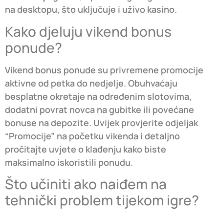
na desktopu, što uključuje i uživo kasino.
Kako djeluju vikend bonus
ponude?
Vikend bonus ponude su privremene promocije
aktivne od petka do nedjelje. Obuhvaćaju
besplatne okretaje na određenim slotovima,
dodatni povrat novca na gubitke ili povećane
bonuse na depozite. Uvijek provjerite odjeljak
“Promocije” na početku vikenda i detaljno
pročitajte uvjete o klađenju kako biste
maksimalno iskoristili ponudu.
Što učiniti ako naiđem na
tehnički problem tijekom igre?