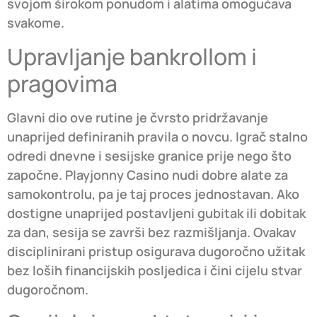
svojom širokom ponudom i alatima omogućava
svakome.
Upravljanje bankrollom i
pragovima
Glavni dio ove rutine je čvrsto pridržavanje
unaprijed definiranih pravila o novcu. Igrač stalno
odredi dnevne i sesijske granice prije nego što
započne. Playjonny Casino nudi dobre alate za
samokontrolu, pa je taj proces jednostavan. Ako
dostigne unaprijed postavljeni gubitak ili dobitak
za dan, sesija se završi bez razmišljanja. Ovakav
disciplinirani pristup osigurava dugoročno užitak
bez loših financijskih posljedica i čini cijelu stvar
dugoročnom.