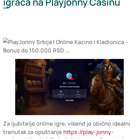
igrača na Playjonny Casinu
Za ljubitelje online igre, vikend je obično idealni
trenutak za opuštanje
https://play-jonny-