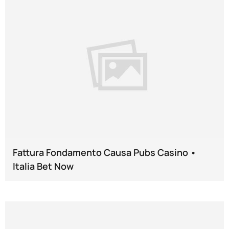
Fattura Fondamento Causa Pubs Casino •
Italia Bet Now