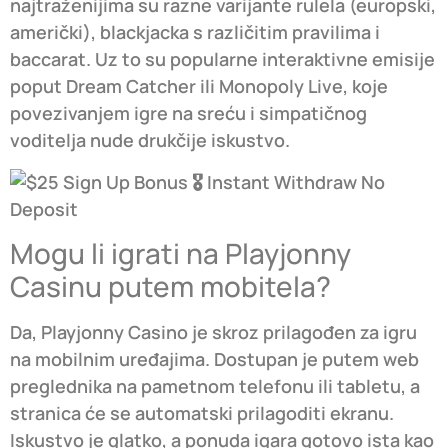
najtraženijima su razne varijante rulela (europski,
američki), blackjacka s različitim pravilima i
baccarat. Uz to su popularne interaktivne emisije
poput Dream Catcher ili Monopoly Live, koje
povezivanjem igre na sreću i simpatičnog
voditelja nude drukčije iskustvo.
Mogu li igrati na Playjonny
Casinu putem mobitela?
Da, Playjonny Casino je skroz prilagođen za igru
na mobilnim uređajima. Dostupan je putem web
preglednika na pametnom telefonu ili tabletu, a
stranica će se automatski prilagoditi ekranu.
Iskustvo je glatko, a ponuda igara gotovo ista kao