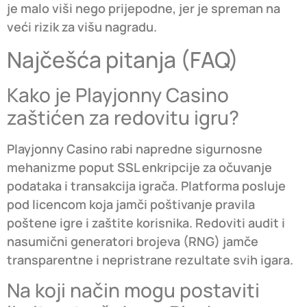
je malo viši nego prijepodne, jer je spreman na
veći rizik za višu nagradu.
Najčešća pitanja (FAQ)
Kako je Playjonny Casino
zaštićen za redovitu igru?
Playjonny Casino rabi napredne sigurnosne
mehanizme poput SSL enkripcije za očuvanje
podataka i transakcija igrača. Platforma posluje
pod licencom koja jamči poštivanje pravila
poštene igre i zaštite korisnika. Redoviti audit i
nasumični generatori brojeva (RNG) jamče
transparentne i nepristrane rezultate svih igara.
Na koji način mogu postaviti