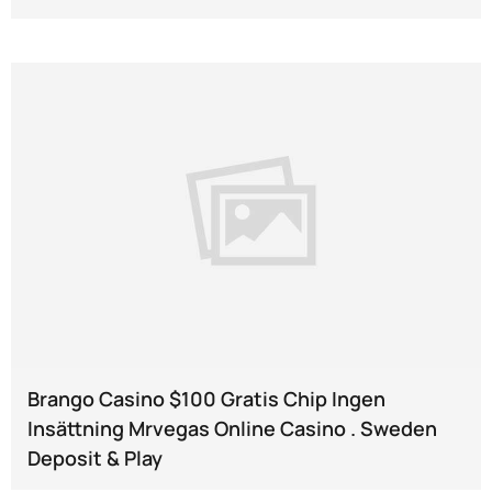
Brango Casino $100 Gratis Chip Ingen
Insättning Mrvegas Online Casino . Sweden
Deposit & Play