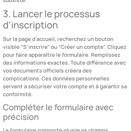
3. Lancer le processus
d’inscription
Sur la page d’accueil, recherchez un bouton
visible “S’inscrire” ou “Créer un compte”. Cliquez
pour faire apparaître le formulaire. Remplissez
des informations exactes. Toute différence avec
vos documents officiels créera des
complications. Ces données personnelles
servent à sécuriser votre compte et à garantir sa
conformité.
Compléter le formulaire avec
précision
Le formulaire comporte plusieurs champs