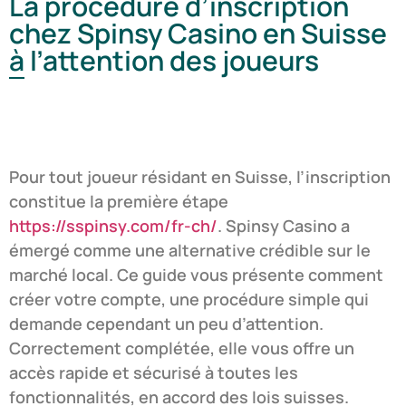
La procédure d’inscription
chez Spinsy Casino en Suisse
à l’attention des joueurs
Pour tout joueur résidant en Suisse, l’inscription
constitue la première étape
https://sspinsy.com/fr-ch/
. Spinsy Casino a
émergé comme une alternative crédible sur le
marché local. Ce guide vous présente comment
créer votre compte, une procédure simple qui
demande cependant un peu d’attention.
Correctement complétée, elle vous offre un
accès rapide et sécurisé à toutes les
fonctionnalités, en accord des lois suisses.