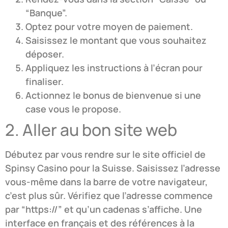
“Banque”.
Optez pour votre moyen de paiement.
Saisissez le montant que vous souhaitez
déposer.
Appliquez les instructions à l’écran pour
finaliser.
Actionnez le bonus de bienvenue si une
case vous le propose.
2. Aller au bon site web
Débutez par vous rendre sur le site officiel de
Spinsy Casino pour la Suisse. Saisissez l’adresse
vous-même dans la barre de votre navigateur,
c’est plus sûr. Vérifiez que l’adresse commence
par “https://” et qu’un cadenas s’affiche. Une
interface en français et des références à la