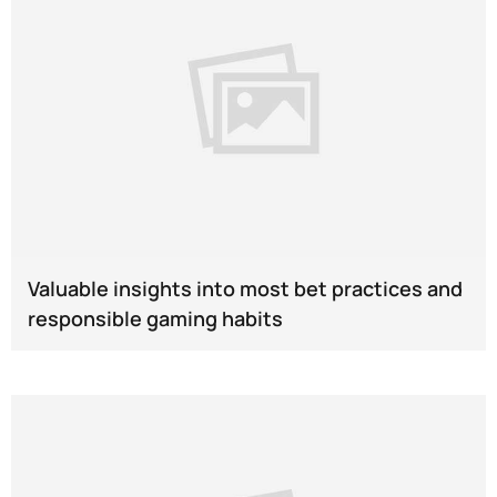
Valuable insights into most bet practices and
responsible gaming habits