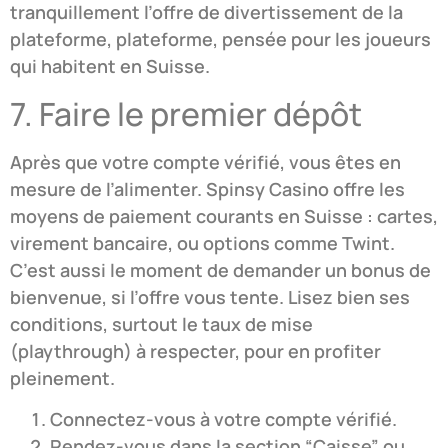
tranquillement l’offre de divertissement de la
plateforme, plateforme, pensée pour les joueurs
qui habitent en Suisse.
7. Faire le premier dépôt
Après que votre compte vérifié, vous êtes en
mesure de l’alimenter. Spinsy Casino offre les
moyens de paiement courants en Suisse : cartes,
virement bancaire, ou options comme Twint.
C’est aussi le moment de demander un bonus de
bienvenue, si l’offre vous tente. Lisez bien ses
conditions, surtout le taux de mise
(playthrough) à respecter, pour en profiter
pleinement.
Connectez-vous à votre compte vérifié.
Rendez-vous dans la section “Caisse” ou