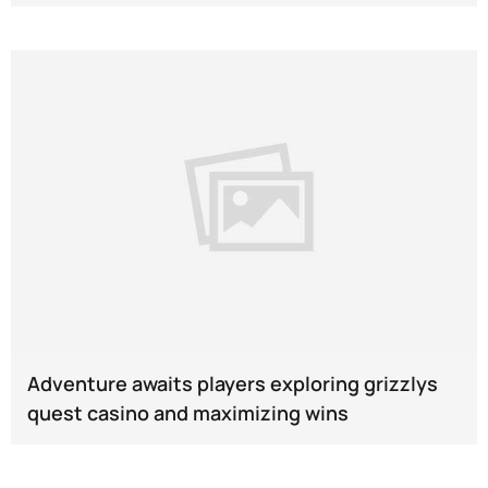
Adventure awaits players exploring grizzlys
quest casino and maximizing wins