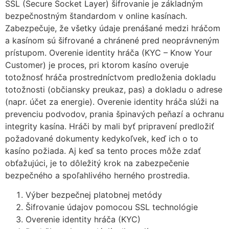
SSL (Secure Socket Layer) šifrovanie je základným
bezpečnostným štandardom v online kasínach.
Zabezpečuje, že všetky údaje prenášané medzi hráčom
a kasínom sú šifrované a chránené pred neoprávneným
prístupom. Overenie identity hráča (KYC – Know Your
Customer) je proces, pri ktorom kasíno overuje
totožnosť hráča prostredníctvom predloženia dokladu
totožnosti (občiansky preukaz, pas) a dokladu o adrese
(napr. účet za energie). Overenie identity hráča slúži na
prevenciu podvodov, prania špinavých peňazí a ochranu
integrity kasína. Hráči by mali byť pripravení predložiť
požadované dokumenty kedykoľvek, keď ich o to
kasíno požiada. Aj keď sa tento proces môže zdať
obťažujúci, je to dôležitý krok na zabezpečenie
bezpečného a spoľahlivého herného prostredia.
Výber bezpečnej platobnej metódy
Šifrovanie údajov pomocou SSL technológie
Overenie identity hráča (KYC)