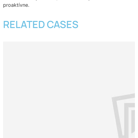
proaktívne.
RELATED CASES