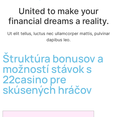
United to make your
financial dreams a reality.
Ut elit tellus, luctus nec ullamcorper mattis, pulvinar
dapibus leo.
Štruktúra bonusov a
možností stávok s
22casino pre
skúsených hráčov